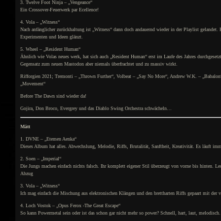
3. Twelve Foot Ninja – „Vengeance“
Ein Crossover-Feuerwerk par Ecellence!
4. Vola – „Witness“
Nach anfänglicher zurückhaltung ist „Witness“ dann doch andauernd wieder in der Playlist gelandet. 
Experimenten und Ideen glänzt.
5. Wheel – „Resident Human“
Ähnlich wie Volas neues werk, hat sich auch „Resident Human“ erst im Laufe des Jahres durchgesetzt.
Gegensatz zum neuen Mastodon aber niemals überfrachtet und zu massiv wirkt.
Rifforgien 2021; Tremonti – „Thrown Further“, Volbeat – „Say No More“, Andrew W.K. – „Babalon
„Movement“
Before The Dawn sind wieder da!
Gojira, Don Broco, Evergrey und das Diablo Swing Orchestra schwächeln…
Mätt
1. DVNE – „Etemen Aenka“
Dieses Album hat alles. Abwechslung, Melodie, Riffs, Brutalität, Sanftheit, Kreativität. Es läuft im
2. Soen – „Imperial“
Die Jungs machen einfach nichts falsch. Ihr komplett eigener Stil überzeugt von vorne bis hinten. L
Abzug
3. Vola – „Witness“
Ich mag einfach die Mischung aus elektronischen Klängen und den brettharten Riffs gepaart mit der 
4. Loch Vostok – „Opus Ferox -The Great Escape“
So kann Powermetal sein oder ist das schon gar nicht mehr so power? Schnell, hart, laut, melodisch.