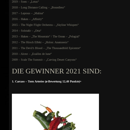
2019 – Soen – „Lotus“
2018 – Long Distance Calling – „Boundless“
2017 – Leprous – „Malina“
2016 – Haken – „Affinity“
2015 – The Night Flight Orchestra – „Skyline Whispers“
2014 – Solstafir – „Otta“
2013 – Haken – „The Mountain“ / The Ocean – „Pelagial“
2012 – The Hirsch Effekt – „Holon: Anamnesis“
2011 – The Devil’s Blood – „The Thousandfold Epicentre“
2010 – Alcest – „Ecailles de lune“
2009 – Scale The Summit – „Carving Desert Canyons“
DIE GEWINNER 2021 SIND:
1. Carcass – Torn Arteries (ø-Bewertung 12,40 Punkte)+