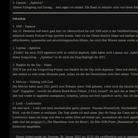
5. Leprous – „Aphelion“
Alleine Schlagzeug und Gesang… nein sagen wir einfach: Die Band ist definitiv nicht von dieser Erd
Sebastian
1. SMI – Depaysé
Am 15. Dezember und damit ganz kurz vor Jahreswechsel hat sich SMI noch in das Veröffentlichung
anlässlich unserer Podcast-Folge sprechen konnte, habe ich das Album deutlich länger und häufiger 
erfrischendste, spannendste und abwechslungsreichste Album, das mich über Monate immer wieder p
2. Leprous – Aphelion
„Pitfalls“ hat mich 2019 irgendwie nicht so wirklich abgeholt, dafür haben mich Leprous mit „Aphel
klasse Songwriting – „Aphelion“ ist für mich das Prog-Highlight für 2021.
3. Harakiri for the Sky – Maere
NOCH hat sich das Songwriting-Prinzip von Harakiri for the Sky nicht abgenutzt. Denn mal ehrlich:
aber einfach so viele starke Momente parat, sodass ich das den Österreichern nicht übel nehme. Trot
4. Melvins – Working with God
Die Melvins haben anno 2021 gleich zwei Releases unters Volk gehauen, wobei mich das Akustik-Al
God“. Zugegeben – sowohl das alberne Beach-Boys-Tribute „I Fuck Around“, als auch das an Harry N
aber mal wieder so angenehm unangepasst, rumpelig, sperrig und doch irgendwie catchy, dass ich da
5. Lordi – Lordiversity
Ich oute mich – Lordi sind mein musikalisches guilty pleasure. Nonsens-Monsterlyrik, klischeehaft
Bock, was die Finnen so raushauen. Das liegt glaube ich auch daran, dass die Jungs das Ganze mit 
Lordiversity hauen die Jungs mal eben so sieben Alben auf einmal raus, musikalisch alle doch irgend
dafür sind das proggige (!) „The Masterbeast from the Moon“, die 80er-AOR-Platte „Humanimals“ so
hörenswert ausgefallen.
Dieser Artikel wurde am Sonntag, 09. Januar 2022 um 10:51 Uhr veröffentlicht und ist abgeleg