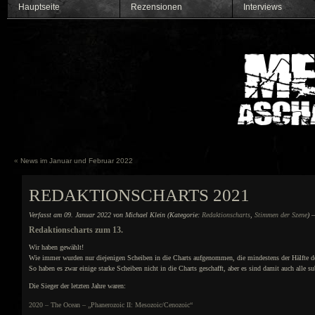
Hauptseite
Rezensionen
Interviews
«
News im Januar und Februar 2022
REDAKTIONSCHARTS 2021
Verfasst am 09. Januar 2022 von Michael Klein (Kategorie:
Redaktionscharts
,
Stimmen der Szene
)
—
Redaktionscharts zum 13.
Wir haben gewählt!
Wie immer wurden nur diejenigen Scheiben in die Charts aufgenommen, die mindestens der Hälfte d
So haben es zwar einige starke Scheiben nicht in die Charts geschafft, aber es sind damit auch alle su
Die Sieger der letzten Jahre waren:
2020 – The Ocean – „Phanerozoic II: Mesozoic/Cenozoic“