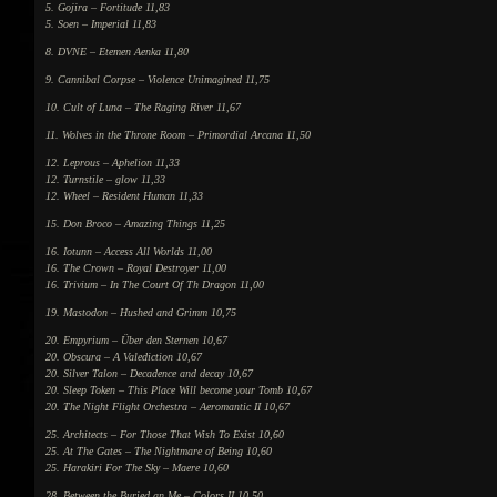
5. Gojira – Fortitude 11,83
5. Soen – Imperial 11,83
8. DVNE – Etemen Aenka 11,80
9. Cannibal Corpse – Violence Unimagined 11,75
10. Cult of Luna – The Raging River 11,67
11. Wolves in the Throne Room – Primordial Arcana 11,50
12. Leprous – Aphelion 11,33
12. Turnstile – glow 11,33
12. Wheel – Resident Human 11,33
15. Don Broco – Amazing Things 11,25
16. Iotunn – Access All Worlds 11,00
16. The Crown – Royal Destroyer 11,00
16. Trivium – In The Court Of Th Dragon 11,00
19. Mastodon – Hushed and Grimm 10,75
20. Empyrium – Über den Sternen 10,67
20. Obscura – A Valediction 10,67
20. Silver Talon – Decadence and decay 10,67
20. Sleep Token – This Place Will become your Tomb 10,67
20. The Night Flight Orchestra – Aeromantic II 10,67
25. Architects – For Those That Wish To Exist 10,60
25. At The Gates – The Nightmare of Being 10,60
25. Harakiri For The Sky – Maere 10,60
28. Between the Buried an Me – Colors II 10,50