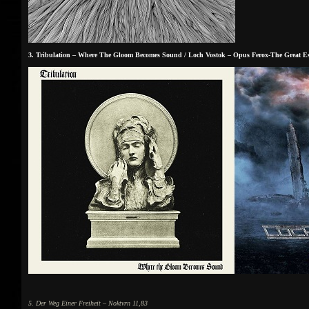
3. Tribulation – Where The Gloom Becomes Sound / Loch Vostok – Opus Ferox-The Great Es
5. Der Weg Einer Freiheit – Noktvrn 11,83