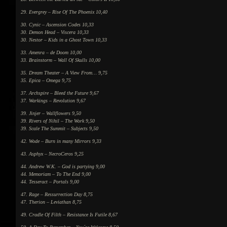
29. Evergrey – Rise Of The Phoenix 10,40
30. Cynic – Ascension Codes 10,33
30. Demon Head – Viscera 10,33
30. Nestor – Kids in a Ghost Town 10,33
33. Amenra – de Doom 10,00
33. Brainstorm – Wall Of Skulls 10,00
35. Dream Theater – A View From… 9,75
35. Epica – Omega 9,75
37. Archspire – Bleed the Future 9,67
37. Warkings – Revolution 9,67
39. Jinjer – Wallflowers 9,50
39. Rivers of Nihil – The Work 9,50
39. Scale The Summit – Subjects 9,50
42. Wode – Burn in many Mirrors 9,33
43. Asphyx – NecroCeros 9,25
44. Andrew W.K. – God is partying 9,00
44. Memoriam – To The End 9,00
44. Tesseract – Portals 9,00
47. Rage – Ressurrection Day 8,75
47. Therion – Leviathan 8,75
49. Cradle Of Filth – Resistance Is Futile 8,67