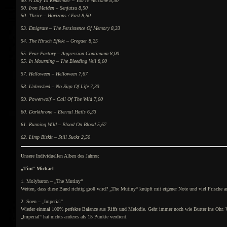
50. A Day To Remember – You´re Welcome 8,50
50. Iron Maiden – Senjutsu 8,50
50. Thrice – Horizons / East 8,50
53. Emigrate – The Persistence Of Memory 8,33
54. The Hirsch Effekt – Gregaer 8,25
55. Fear Factory – Aggression Continuum 8,00
55. In Mourning – The Bleeding Veil 8,00
57. Helloween – Helloween 7,67
58. Unleashed – No Sign Of Life 7,33
59. Powerwolf – Call Of The Wild 7,00
60. Darkthrone – Eternal Hails 6,33
61. Running Wild – Blood On Blood 5,67
62. Limp Bizkit – Still Sucks 2,50
Unsere Individuellen Alben des Jahres:
„Tim“ Michael
1. Molybaron – „The Mutiny“
Wetten, dass diese Band richtig groß wird? „The Mutiny“ knüpft mit eigener Note und viel Frische
2. Soen – „Imperial“
Wieder einmal 100% perfekte Balance aus Riffs und Melodie. Geht immer noch wie Butter ins Ohr. W
„Imperial“ hat nichts anderes als 15 Punkte verdient.