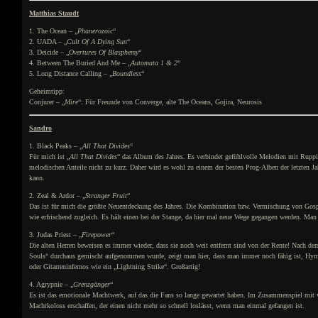
Matthias Staudt
1. The Ocean – „
Phanerozoic
“
2. UADA – „
Cult Of A Dying Sun
“
3. Deicide – „
Overtures Of Blasphemy
“
4. Between The Buried And Me – „
Automata 1 & 2
“
5. Long Distance Calling – „
Boundless
“
Geheimtipp:
Conjurer – „
Mire
“: Für Freunde von Converge, alte The Oceans, Gojira, Neurosis
Sandro
1. Black Peaks – „
All That Divides
“
Für mich ist „
All That Divides
“ das Album des Jahres. Es verbindet gefühlvolle Melodien mit Rupp
melodischen Anteile nicht zu kurz. Daher wird es wohl zu einem der besten Prog-Alben der letzten Ja
kann.
2. Zeal & Ardor – „
Stranger Fruit
“
Das ist für mich die größte Neuentdeckung des Jahres. Die Kombination bzw. Vermischung von Gospe
wie erfrischend zugleich. Es hält einen bei der Stange, da hier mal neue Wege gegangen werden. Man 
3. Judas Priest – „
Firepower
“
Die alten Herren beweisen es immer wieder, dass sie noch weit entfernt sind von der Rente! Nach d
Souls“ durchaus gemischt aufgenommen wurde, zeigt man hier, dass man immer noch fähig ist, Hym
oder Gitarreninfernos wie ein „Lightning Strike“. Großartig!
4. Agrypnie – „
Grenzgänger
“
Es ist das emotionale Machtwerk, auf das die Fans so lange gewartet haben. Im Zusammenspiel mit 
Machtkoloss erschaffen, der einen nicht mehr so schnell loslässt, wenn man einmal gefangen ist.