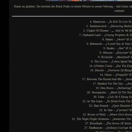
Kaum zu glauben. Da rutschen die Black Peaks in letzter Minute in unsere Wertung – und schon sa
verdient!
4. Manticora – „
To Kill To Live To
5. Skeletonwitch – „
Devouring Radian
5. Chapel Of Disease – „
…And As We Ha
7. Orphaned Land – „
Unsung Prophets & D
8. Haken – „
Vector
“ Ø 1
9. Behemoth – „
I Loved You At Your 
9. Ihsahn – „
Ámr
“ Ø 11
9. Obscura – „
Diluvium
“ Ø
9. Riverside – „
Wasteland
“ 
9. The Crown – „
Cobra Speed Ve
14. A Perfect Circle – „
Eat The Ele
14. Deicide – „
Overtures Of Blasp
14. Ghost – „
Prequelle
“ Ø
17. Between The Buried And Me – „
Auto
17. Harakiri For The Sky – „
Ars
19. Don Broco – „
Technology
20. Necrophobic – „
Mark Of The Nec
20. Uada – „
Cult Of A Dying S
22. At The Gates – „
To Drink From The Ni
22. Hate Eternal – „
Upon Desolate 
22. In Vain – „
Currents
“ Ø
22. Rivers of Nihil – „
Where Owls Kno
22. The Night Flight Orchestra – „
Sometimes The 
27. Bloodbath – „
The Arrow Of Satan
27. Deafheaven – „
Ordinary Corrupt H