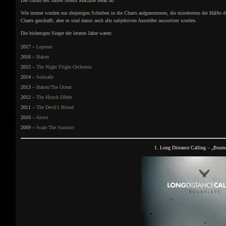
Die Gurke des Jahres liefern Machine Head ab.
Wie immer wurden nur diejenigen Scheiben in die Charts aufgenommen, die mindestens der Hälfte der
Charts geschafft, aber es sind damit auch alle subjektiven Ausreißer aussortiert worden.
Die bisherigen Sieger der letzten Jahre waren:
2017 –
Leprous
2016 –
Haken
2015 –
The Night Flight Orchestra
2014 –
Solstafir
2013 –
Haken/The Ocean
2012 –
The Hirsch Effekt
2011 –
The Devil’s Blood
2010 –
Alcest
2009 –
Scale The Summit
1. Long Distance Calling – „Boun