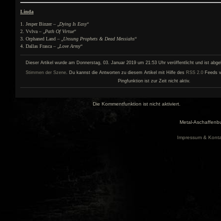
Linda
1. Jesper Binzer – „
Dying Is Easy
“
2. Vvlva – „
Path Of Virtue
“
3. Orphaned Land – „
Unsung Prophets & Dead Messiahs
“
4. Dallas Frasca – „
Love Army
“
Dieser Artikel wurde am Donnerstag, 03. Januar 2019 um 21:53 Uhr veröffentlicht und ist abge
Stimmen der Szene
. Du kannst die Antworten zu diesem Artikel mit Hilfe des
RSS 2.0
Feeds v
Pingfunktion ist zur Zeit nicht aktiv.
Die Kommentfunktion ist nicht aktiviert.
Metal-Aschaffenbu
Impressum & Konta