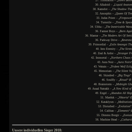
27. Tribulation – „
Down Belo
30. Alkaloid – „
Liquid Anatom
30. Kamelot – „
The Shadow The
32. Amorphis – „
Queen Of Tim
33. Judas Priest – „
Firepower
34. Turnstile – „
Time & Spac
34. Ultha – „
The Inextricable Wan
36. Farmer Boys – „
Born Agai
36. Mantar – „
The Modern Art Of Setti
36. Parkway Drive – „
Reverenc
39. Primordial – „
Exile Amongst Th
40. Into Eternity – „
The Siren
40. Zeal & Ardor – „
Stranger Fr
42. Immortal – „
Northern Chaos 
43. Aura Noir – „
Aura Noire
43. Watain – „
Trident Wolf Ecli
45. Memoriam – „
The Silent Vi
46. Skindred – „
Big Tings
“
46. Soulfly – „
Ritual
“ Ø 
48. Brainstorm – „
Midnight Gh
49. Anaal Natrakh – „
A New Kind of
49. Engel – „
Abandon All Hop
51. Marduk – „
Viktoria
“ Ø
52. Kataklysm – „
Meditation
53. Disturbed – „
Evolution
“
54. Caliban – „
Elements
“ 
55. Dimmu Borgir – „
Eonian
56. Machine Head – „
Catharsi
Unsere individuellen Sieger 2018: