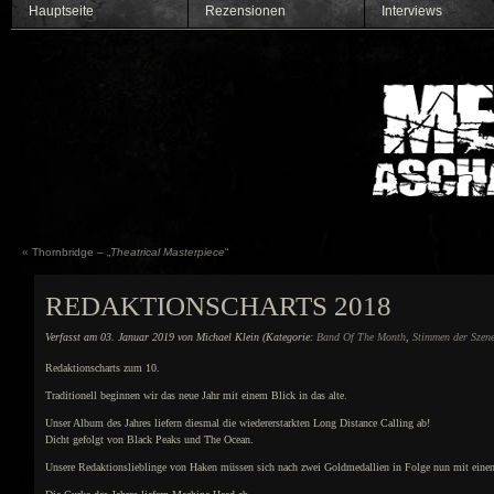
Hauptseite
Rezensionen
Interviews
«
Thornbridge – „
Theatrical Masterpiece
“
REDAKTIONSCHARTS 2018
Verfasst am 03. Januar 2019 von Michael Klein (Kategorie:
Band Of The Month
,
Stimmen der Szen
Redaktionscharts zum 10.
Traditionell beginnen wir das neue Jahr mit einem Blick in das alte.
Unser Album des Jahres liefern diesmal die wiedererstarkten Long Distance Calling ab!
Dicht gefolgt von Black Peaks und The Ocean.
Unsere Redaktionslieblinge von Haken müssen sich nach zwei Goldmedallien in Folge nun mit eine