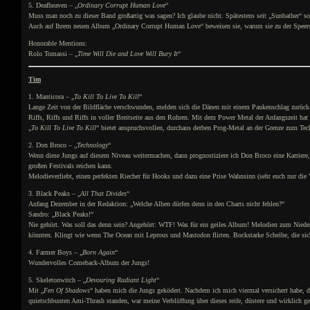
5. Deafheaven – „
Ordinary Corrupt Human Love
“
Muss man noch zu dieser Band großartig was sagen? Ich glaube nicht. Spätestens seit „Sunbather“ so
Auch auf Ihrem neuen Album „Ordinary Corrupt Human Love“ beweisen sie, warum sie zu der Speers
Honorable Mentions:
Rolo Tomassi – „
Time Will Die and Love Will Bury It
“
Tim
1. Manticora – „
To Kill To Live To Kill
“
Lange Zeit von der Bildfläche verschwunden, melden sich die Dänen mit einem Paukenschlag zurück. 
Riffs, Riffs und Riffs in voller Breitseite aus den Rohren. Mit dem Power Metal der Anfangszeit hat
„
To Kill To Live To Kill
“ bietet anspruchsvollen, durchaus derben Prog-Metal an der Grenze zum Tec
2. Don Broco – „
Technology
“
Wenn diese Jungs auf diesem Niveau weitermachen, dann prognostiziere ich Don Broco eine Karriere, d
großen Festivals reichen kann.
Melodieverliebt, einen perfekten Riecher für Hooks und dazu eine Prise Wahnsinn (seht euch nur die 
3. Black Peaks – „
All That Divides
“
Anfang Dezember in der Redaktion: „Welche Alben dürfen denn in den Charts nicht fehlen?“
Sandro: „Black Peaks!“
Nie gehört. Was soll das denn sein? Angehört: WTF! Was für ein geiles Album! Melodien zum Niederk
könnten. Klingt wie wenn The Ocean mit Leprous und Mastodon flirten. Bockstarke Scheibe, die sich
4. Farmer Boys – „
Born Again
“
Wundervolles Comeback-Album der Jungs!
5. Skeletonwitch – „
Devouring Radiant Light
“
Mit „
Fen Of Shadows
“ haben mich die Jungs geködert. Nachdem ich mich viermal versichert habe, da
quietschbunten Ami-Thrash standen, war meine Verblüffung über dieses reife, düstere und wirklich 