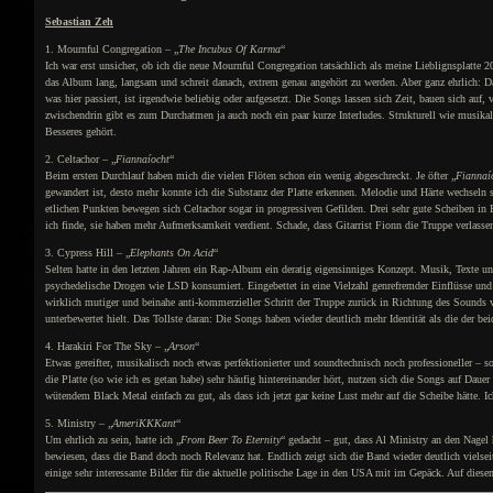
Sebastian Zeh
1. Mournful Congregation – „
The Incubus Of Karma
“
Ich war erst unsicher, ob ich die neue Mournful Congregation tatsächlich als meine Lieblignsplatte 2
das Album lang, langsam und schreit danach, extrem genau angehört zu werden. Aber ganz ehrlich: D
was hier passiert, ist irgendwie beliebig oder aufgesetzt. Die Songs lassen sich Zeit, bauen sich auf
zwischendrin gibt es zum Durchatmen ja auch noch ein paar kurze Interludes. Strukturell wie musikali
Besseres gehört.
2. Celtachor – „
Fiannaíocht
“
Beim ersten Durchlauf haben mich die vielen Flöten schon ein wenig abgeschreckt. Je öfter „
Fiannaí
gewandert ist, desto mehr konnte ich die Substanz der Platte erkennen. Melodie und Härte wechseln 
etlichen Punkten bewegen sich Celtachor sogar in progressiven Gefilden. Drei sehr gute Scheiben in 
ich finde, sie haben mehr Aufmerksamkeit verdient. Schade, dass Gitarrist Fionn die Truppe verlassen
3. Cypress Hill – „
Elephants On Acid
“
Selten hatte in den letzten Jahren ein Rap-Album ein deratig eigensinniges Konzept. Musik, Texte 
psychedelische Drogen wie LSD konsumiert. Eingebettet in eine Vielzahl genrefremder Einflüsse und mi
wirklich mutiger und beinahe anti-kommerzieller Schritt der Truppe zurück in Richtung des Sounds 
unterbewertet hielt. Das Tollste daran: Die Songs haben wieder deutlich mehr Identität als die der be
4. Harakiri For The Sky – „
Arson
“
Etwas gereifter, musikalisch noch etwas perfektionierter und soundtechnisch noch professioneller – so
die Platte (so wie ich es getan habe) sehr häufig hintereinander hört, nutzen sich die Songs auf Dau
wütendem Black Metal einfach zu gut, als dass ich jetzt gar keine Lust mehr auf die Scheibe hätte. I
5. Ministry – „
AmeriKKKant
“
Um ehrlich zu sein, hatte ich „
From Beer To Eternity
“ gedacht – gut, dass Al Ministry an den Nag
bewiesen, dass die Band doch noch Relevanz hat. Endlich zeigt sich die Band wieder deutlich vielsei
einige sehr interessante Bilder für die aktuelle politische Lage in den USA mit im Gepäck. Auf diese