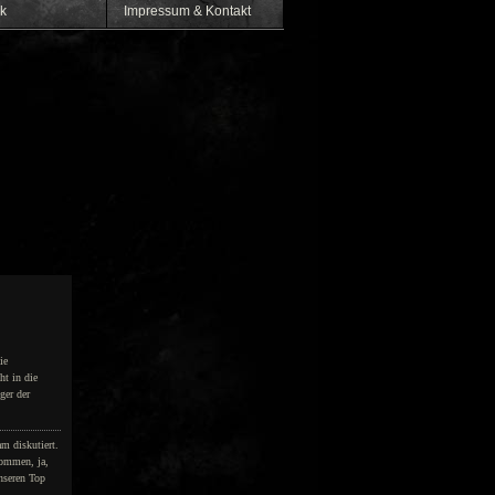
k
Impressum & Kontakt
ie
ht in die
ger der
m diskutiert.
nommen, ja,
unseren Top