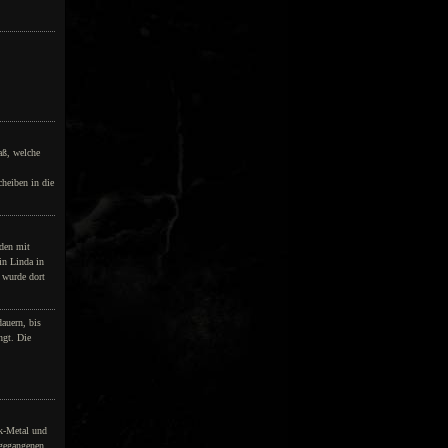
aß, welche
heiben in die
den mit
in Linda in
– wurde dort
dauern, bis
ngt. Die
lk-Metal und
ngegangenen