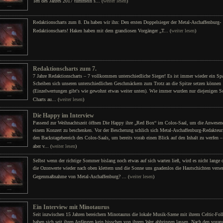
Ten des Jahres 2017 tummeln s... (
weiter lesen
)
Redaktionscharts zum 8. Da haben wir ihn: Den ersten Doppelsieger der Metal-Aschaffenburg-
Redaktionscharts! Haken haben mit dem grandiosen Vorgänger „T... (
weiter lesen
)
Redaktionscharts zum 7.
7 Jahre Redaktionscharts – 7 vollkommen unterschiedliche Sieger! Es ist immer wieder ein Sp
Scheiben sich unseren unterschiedlichen Geschmäckern zum Trotz an die Spitze setzen können
(Einzelwertungen gibt's wie gewohnt etwas weiter unten). Wie immer wurden nur diejenigen Sc
Charts au... (
weiter lesen
)
Die Happy im Interview
Passend zur Weihnachtszeit öffnen Die Happy ihre „Red Box“ im Colos-Saal, um die Anwesen
einem Konzert zu beschenken. Vor der Bescherung schlich sich Metal-Aschaffenburg-Redakteur
den Backstagebereich des Colos-Saals, um bereits vorab einen Blick auf den Inhalt zu werfen 
aber v... (
weiter lesen
)
Selbst wenn der richtige Sommer bislang noch etwas auf sich warten ließ, wird es nicht lange 
die Ozonwerte wieder nach oben klettern und die Sonne uns gnadenlos die Hautschichten verse
Gegenmaßnahme von Metal-Aschaffenburg? ... (
weiter lesen
)
Ein Interview mit Minotaurus
Seit inzwischen 15 Jahren bereichern Minotaurus die lokale Musik-Szene mit ihrem Celtic-Fo
haben sich seit ihren Anfängen kein bisschen von ihrem Weg abbringen lassen. Nach den vora