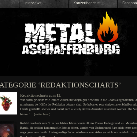
Interviews
Konzertberichte
Faceboo
KATEGORIE ‘REDAKTIONSCHARTS’
Redaktionscharts zum 13.
Wir haben gewählt! Wie immer wurden nur diejenigen Scheiben in die Charts aufgenommen, d
mindestens der Hälfte der Redaktion bekannt sind. So haben es zwar einige starke Scheiben nic
Charts geschafft, aber es sind damit auch alle subjektiven Ausreißer aussortiert worden. Die Sie
letzten J... (
weiter lesen
)
Redaktionscharts zum 9. In den letzten Jahren wurde oft das Thema Underground vs. Mainstrea
Bands, die größere kommerzielle Erfolge feiern, werden von Underground-Fans nicht ernst ge
sogar gern verschmäht. Untergrundige Perlen wiederum von vielen gar nicht erst entdeckt. In 