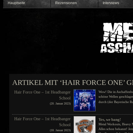
Hauptseite
Rezensionen
Interviews
ARTIKEL MIT ‘HAIR FORCE ONE’ 
Hair Force One – 1st Headbanger
Wow! Die in Aschaffenbu
schöne Wellen geschlagen
School
durch (der Bayerische Run
(20. Januar 2023)
Hair Force One – 1st Headbanger
Yes, we bang!
Metal Workouts, Heavy M
School
Alles schon bekannt! Jet
(18. Januar 2023)