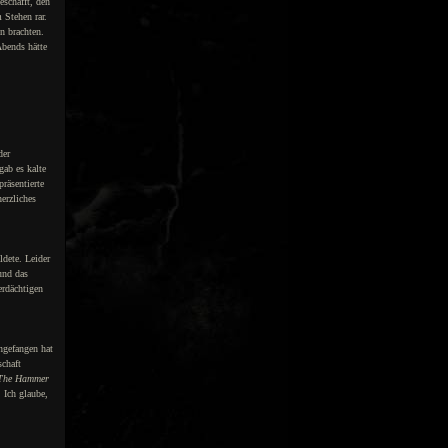
eschafft, den
 Stehen rar.
n brachten.
Abends hätte
der
ab es kalte
räsentierte
erzliches
ldete. Leider
und das
erdächtigen
ngefangen hat
chaft
 The Hammer
 Ich glaube,