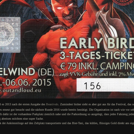
eß es 2013 nach der ersten Ausgabe des
Beastivals
. Zumindest bisher sieht es aber gut aus für das Festival, das s
erneut gut besucht und die nächste Runde 2016 wurde bereits bestätigt. Die Organisation ist nach wie vor se
h dafür ist der vorhandene Parkplatz ziemlich nahe und die Parkordnung so ausgelegt, dass jedes Fahrzeug jeder
ag abreisen möchten eine super Sache.
k der Ankömmlinge auf den Zeltplatz transportierte und das Bier-Taxi, das kühles, flüssiges Gold direkt ans eig