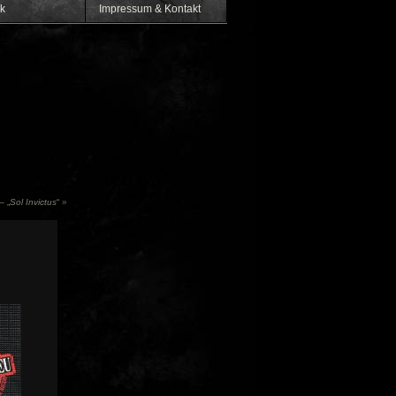
k
Impressum & Kontakt
– „
Sol Invictus
“
»