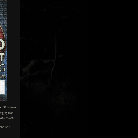
eit 2014 unter
hr gut; man
zeit wieder
ene Zelt