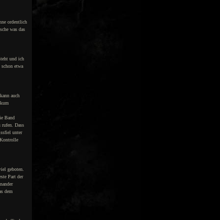
hne ordentlich
tsche was das
teht und ich
g schon etwa
 kann auch
likum
die Band
u rufen. Dass
ssfiel unter
 Kontrolle
iel geboten.
ste Part der
inander
as dem