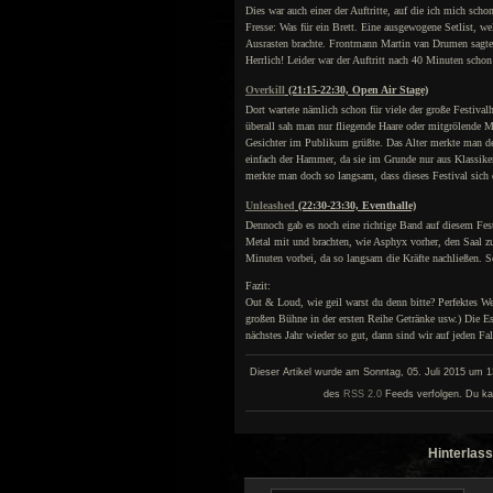
Dies war auch einer der Auftritte, auf die ich mich s
Fresse: Was für ein Brett. Eine ausgewogene Setlist, w
Ausrasten brachte. Frontmann Martin van Drumen sagte n
Herrlich! Leider war der Auftritt nach 40 Minuten scho
Overkill
(21:15-22:30, Open Air Stage)
Dort wartete nämlich schon für viele der große Festiva
überall sah man nur fliegende Haare oder mitgrölende M
Gesichter im Publikum grüßte. Das Alter merkte man de
einfach der Hammer, da sie im Grunde nur aus Klassiker
merkte man doch so langsam, dass dieses Festival sich
Unleashed
(22:30-23:30, Eventhalle)
Dennoch gab es noch eine richtige Band auf diesem Fes
Metal mit und brachten, wie Asphyx vorher, den Saal z
Minuten vorbei, da so langsam die Kräfte nachließen. S
Fazit:
Out & Loud, wie geil warst du denn bitte? Perfektes Wett
großen Bühne in der ersten Reihe Getränke usw.) Die E
nächstes Jahr wieder so gut, dann sind wir auf jeden Fa
Dieser Artikel wurde am Sonntag, 05. Juli 2015 um 13
des
RSS 2.0
Feeds verfolgen. Du ka
Hinterlass