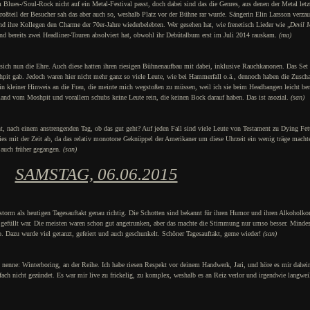
lues-/Soul-Rock nicht auf ein Metal-Festival passt, doch dabei sind das die Genres, aus denen der Metal let
 Großteil der Besucher sah das aber auch so, weshalb Platz vor der Bühne rar wurde. Sängerin Elin Larsson verza
d ihre Kollegen den Charme der 70er-Jahre wiederbelebten. Wer gesehen hat, wie frenetisch Lieder wie „
Devil 
and bereits zwei Headliner-Touren absolviert hat, obwohl ihr Debütalbum erst im Juli 2014 rauskam.
(ma)
sich nun die Ehre. Auch diese hatten ihren riesigen Bühnenaufbau mit dabei, inklusive Rauchkanonen. Das Set
pit gab. Jedoch waren hier nicht mehr ganz so viele Leute, wie bei Hammerfall o.ä., dennoch haben die Zuschau
 kleiner Hinweis an die Frau, die meinte mich wegstoßen zu müssen, weil ich sie beim Headbangen leicht be
Rand vom Moshpit und vorallem schubs keine Leute rein, die keinen Bock darauf haben. Das ist asozial.
(san)
t, nach einem anstrengenden Tag, ob das gut geht? Auf jeden Fall sind viele Leute von Testament zu Dying Fet
ies mit der Zeit ab, da das relativ monotone Geknüppel der Amerikaner um diese Uhrzeit ein wenig träge machte
 auch früher gegangen.
(san)
SAMSTAG, 06.06.2015
orm als heutigen Tagesauftakt genau richtig. Die Schotten sind bekannt für ihren Humor und ihren Alkoholk
 gefüllt war. Die meisten waren schon gut angetrunken, aber das machte die Stimmung nur umso besser. Mindes
. Dazu wurde viel getanzt, gefeiert und auch geschunkelt. Schöner Tagesauftakt, gerne wieder!
(san)
t nenne: Winterboring, an der Reihe. Ich habe riesen Respekt vor deinem Handwerk, Jari, und höre es mir dahe
nfach nicht gezündet. Es war mir live zu frickelig, zu komplex, weshalb es an Reiz verlor und irgendwie langwei