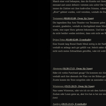
Manch einer wird behaupten, dass die Kombo mit ihrem B
entstand und somit definitiv vertreten sein sollte! Der
immer die Zuhörer mit ihrer kraftvollen Stimme, währen
„
River
“ gefeiert wurden, wird verstehen, weshalb die B
Testament
(00:00-01:00, Open Air Stage)
Die legendären Bay Area Thrasher von Testament gaben 
erwartet, gnadenlos, weshalb es durchgehend einen Mosh
waren, eine super Show geboten bekommen. Und hier ein
du nicht berührt werden möchtest, dann steh nicht am 
Dying Fetus
(01:00-02:00, Eventhalle)
Eine Stunde lang Brutal Death Metal mittig in der Nach
weshalb es anfangs auch gut gefüllt war. Jedoch nahm d
nicht noch meine Zeltnachbarn getroffen, wäre ich wohl
Alestorm
(16:30-17:15, Open Air Stage)
Habe ich vorhin Partyband gesagt? Da kommen mir Alest
weshalb auch hier abermals der Platz vor der Bühne gut
Zweite konnte die Texte mitgrölen oder tat zumindest so
Wintersun
(19:35-20:35, Open Air Stage)
Nun waren Wintersun, oder wie ich sie seit dem Auftrit
Zocken oder Lesen gerne an, aber live hat es bei mir ei
(san)
Asphyx
(20:35-21:15, Eventhalle)