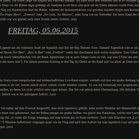
 haben, war schon lange vor Beginn des Festivals bekannt. Ich hatte mich aber verzettelt und es so trotzdem g
m Platz vor der Bühne enger gedrängt als Sardinen in der Dose und auch auf der Ebene dahinter wurde Platz zum
flog mit Karatetritten über die Bühne, während die Instrumentalisten wie gewohnt hunderte Köpfe zum Rotiere
The Pages Burn
“, „
Nemesis
“ oder „
No Gods, No Masters
“, jeder Song war ein Volltreffer. Als letzte Band des 
eider war wie geplant nach einer Stunde bereits Schluss.
(ma)
FREITAG, 05.06.2015
-Legende aus der schönsten Stadt der Republik und Teil der Big Teutonic Four: Tankard! Eigentlich wäre es ob 
ed Money For Beer
“, „
Rest In Beer
“ oder „
Freibier
“ wurde den Zuschauern noch weiter eingeheizt. Zum Glück g
l sowie Wasserflaschen von der Band. Irgendwann war es auch Sänger Gerre zu viel, zog sein T-Shirt aus und p
ber das muss sein“). Für diesen astreinen Einstieg in den Tag ein Danke an die Band und vor allem an Gerre ein h
n Status einer energetischen und leidenschaftlichen Live-Band erspielt, weshalb sich hier ein großer Andrang bi
lemen in ihr Set, welche jedoch relativ schnell wieder behoben wurden. So war die Stimmung hier ausgelassen 
reißen, zu denen ich nicht wirklich nein sagen konnte. Das Set war jedoch keine Überraschung: Die üblichen V
. Jedoch war es ein gelungener Auftritt.
(san)
 Wir haben auf dem Festival festgestellt, dass doch irgendwie, gefühlt, jeder zweite Metalfan mit Hammerfall a
le drum rum gekommen. Auf der Bühne prangte ein großer Aufbau von gleich drei Backdrops, welche eine Lands
lgt hat, so waren alle Songs eingängig und man konnte gut zu ihnen mitfeiern. Auch viele Klassiker wie „
Let
ie 75 Minuten Auftrittszeit vergingen quasi wie im Flug und nach dem Auftritt hat man irgendwie Lust auf mehr.
igen.
(san)