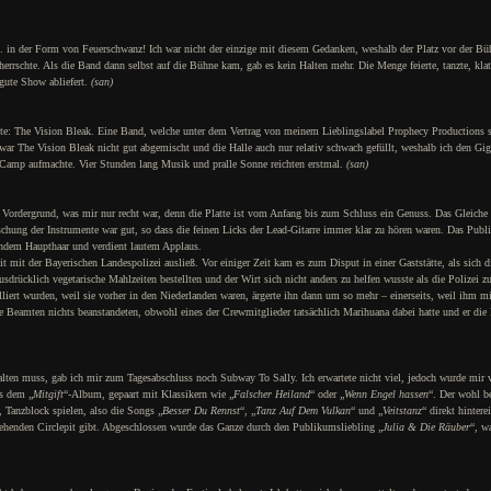
B. in der Form von Feuerschwanz! Ich war nicht der einzige mit diesem Gedanken, weshalb der Platz vor der Bü
rrschte. Als die Band dann selbst auf die Bühne kam, gab es kein Halten mehr. Die Menge feierte, tanzte, kla
gute Show abliefert.
(san)
eute: The Vision Bleak. Eine Band, welche unter dem Vertrag von meinem Lieblingslabel Prophecy Productions s
ar The Vision Bleak nicht gut abgemischt und die Halle auch nur relativ schwach gefüllt, weshalb ich den Gi
Camp aufmachte. Vier Stunden lang Musik und pralle Sonne reichten erstmal.
(san)
 Vordergrund, was mir nur recht war, denn die Platte ist vom Anfang bis zum Schluss ein Genuss. Das Gleiche
chung der Instrumente war gut, so dass die feinen Licks der Lead-Gitarre immer klar zu hören waren. Das Pub
gendem Haupthaar und verdient lautem Applaus.
it mit der Bayerischen Landespolizei ausließ. Vor einiger Zeit kam es zum Disput in einer Gaststätte, als sich 
ausdrücklich vegetarische Mahlzeiten bestellten und der Wirt sich nicht anders zu helfen wusste als die Polizei z
iert wurden, weil sie vorher in den Niederlanden waren, ärgerte ihn dann um so mehr – einerseits, weil ihm mi
die Beamten nichts beanstandeten, obwohl eines der Crewmitglieder tatsächlich Marihuana dabei hatte und er die
lten muss, gab ich mir zum Tagesabschluss noch Subway To Sally. Ich erwartete nicht viel, jedoch wurde mir v
us dem „
Mitgift
“-Album, gepaart mit Klassikern wie „
Falscher Heiland
“ oder „
Wenn Engel hassen
“. Der wohl be
 Tanzblock spielen, also die Songs „
Besser Du Rennst
“, „
Tanz Auf Dem Vulkan
“ und „
Veitstanz
“ direkt hintere
sehenden Circlepit gibt. Abgeschlossen wurde das Ganze durch den Publikumsliebling „
Julia & Die Räuber
“, w