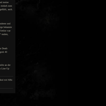
Und meine
e einfach zum
efühlt, auch.
anderen und
nige bekannte
Setlist war
“ endete,
en Death
 grob 40
eilte an der
as Line Up
kel mit Hilfe