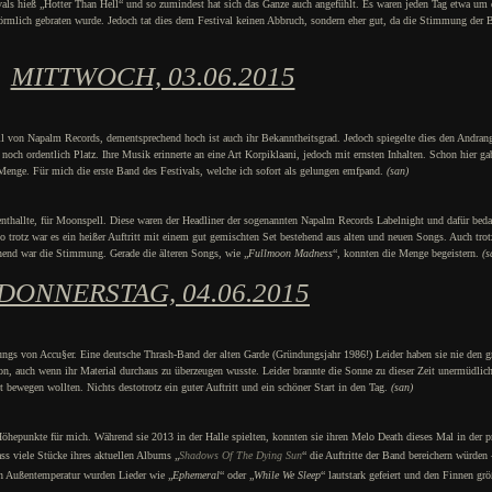
ls hieß „Hotter Than Hell“ und so zumindest hat sich das Ganze auch angefühlt. Es waren jeden Tag etwa um 
rmlich gebraten wurde. Jedoch tat dies dem Festival keinen Abbruch, sondern eher gut, da die Stimmung der 
MITTWOCH, 03.06.2015
tall von Napalm Records, dementsprechend hoch ist auch ihr Bekanntheitsgrad. Jedoch spiegelte dies den Andrang
noch ordentlich Platz. Ihre Musik erinnerte an eine Art Korpiklaani, jedoch mit ernsten Inhalten. Schon hier gab
Menge. Für mich die erste Band des Festivals, welche ich sofort als gelungen emfpand.
(san)
venthallte, für Moonspell. Diese waren der Headliner der sogenannten Napalm Records Labelnight und dafür beda
 trotz war es ein heißer Auftritt mit einem gut gemischten Set bestehend aus alten und neuen Songs. Auch trot
chend war die Stimmung. Gerade die älteren Songs, wie „
Fullmoon Madness
“, konnten die Menge begeistern.
(s
DONNERSTAG, 04.06.2015
ungs von Accu§er. Eine deutsche Thrash-Band der alten Garde (Gründungsjahr 1986!) Leider haben sie nie den g
ion, auch wenn ihr Material durchaus zu überzeugen wusste. Leider brannte die Sonne zu dieser Zeit unermüdlich
 bewegen wollten. Nichts destotrotz ein guter Auftritt und ein schöner Start in den Tag.
(san)
 Höhepunkte für mich. Während sie 2013 in der Halle spielten, konnten sie ihren Melo Death dieses Mal in der p
ss viele Stücke ihres aktuellen Albums „
Shadows Of The Dying Sun
“ die Auftritte der Band bereichern würden
en Außentemperatur wurden Lieder wie „
Ephemeral
“ oder „
While We Sleep
“ lautstark gefeiert und den Finnen grö