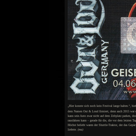
„Hier konnte sich noch kein Festival lange halten.“, hi
dem Namen Out & Loud firmiert, denn auch 2015 war es 
kann sein Auto zwar nicht auf dem Zeltplatz parken, doc
rausfahren kann – gerade für die, die vor dem letzten T
Höchst beliebt waren der Shuttle-Traktor, der das Gepäc
lieferte.
(ma)