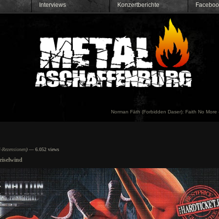
Interviews
Konzertberichte
Faceboo
Norman Fäth (Forbidden Daser): Faith No More 
l-Rezensionen
)
— 6.052 views
eiselwind