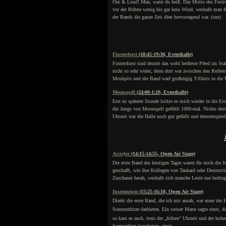
Out & Loud! Man, warst du heiß. Das Motto des Festiva
vor der Bühne wenig bis gar kein Wind, weshalb man fö
der Bands die ganze Zeit über hervorragend war.
(san)
Finsterforst
(18:45-19:30, Eventhalle)
Finsterforst sind derzeit das wohl heißeste Pferd im S
nicht so sehr wider, denn dort war zwischen den Reihen 
Moshpits und die Band warf großzügig T-Shirts in die 
Moonspell
(24:00-1:20, Eventhalle)
Erst zu späterer Stunde lockte es mich wieder in die E
die Jungs von Moonspell gefühlt 1000-mal. Nichts desto
Uhrzeit war die Halle noch gut gefüllt und dementspre
Accu§er
(14:15-14:55, Open Air Stage)
Die erste Band des heutigen Tages waren für mich die J
geschafft, wie ihre Kollegen von Tankard oder Destruct
Zuschauer herab, weshalb sich manche Leute nur bedingt
Insomnium
(15:25-16:10, Open Air Stage)
Direkt die erste Band, die ich mir ansah, war einer der
Sommerhitze darbieten. Ein weiser Mann sagte einst, da
so kam es auch, trotz der „frühen“ Uhrzeit und der hoh
Sympathien kundgetan.
(ma)