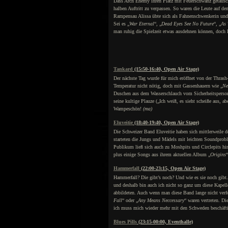
Dass Arch Enemy ihren Platz mit Feuerschwanz getauscht
halben Auftritt zu verpassen. So waren die Leute auf de
Rampensau Alissa übte sich als Fahnenschwenkerin und 
Sei es „
War Eternal
“, „
Dead Eyes See No Future
“, „
As 
man ruhig die Spielzeit etwas ausdehnen können, doch l
Tankard
(15:50-16:40, Open Air Stage)
Der nächste Tag wurde für mich eröffnet von der Thrash
Temperatur nicht nötig, doch mit Gassenhauern wie „
Ne
Duschen aus dem Wasserschlauch vom Sicherheitspersona
seine kultige Plauze („Ich weiß, es sieht scheiße aus, a
Wampeschön!
(ma)
Eluveitie
(18:40-19:40, Open Air Stage)
Die Schweizer Band Eluveitie haben sich mittlerweile de
starteten die Jungs und Mädels mit leichten Soundprob
Publikum ließ sich auch zu Moshpits und Circlepits hin
plus einige Songs aus ihrem aktuellen Album „
Origins
“
Hammerfall
(22:00-23:15, Open Air Stage)
Hammerfall? Die gibt’s noch? Und wie es sie noch gibt.
und deshalb bin auch ich nicht so ganz um diese Kapel
abbildeten. Auch wenn man diese Band lange nicht verfo
Fall
“ oder „
Any Means Neccessary
“ waren vertreten. D
ich muss mich wieder mehr mit den Schweden beschäft
Blues Pills
(23:15-00:00, Eventhalle)