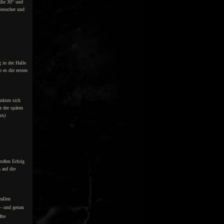
die 30° und
Besucher und
 in der Halle
 es die ersten
nkten sich
z der späten
an)
roßen Erfolg
 auf die
rallen
 – und genau
ßte