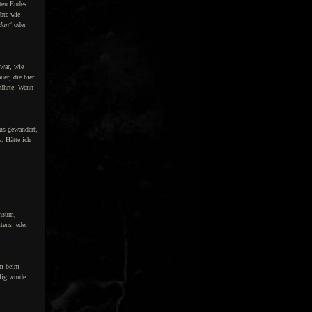
zten Endes
ubte wie
Man
“ oder
 war, wie
er, die hier
rührte: Wenn
us gewandert,
. Hätte ich
onsum,
tens jeder
im beim
lig wurde.