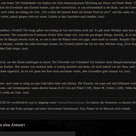
chon sehr freute: Die Niederländer von Asphyx mit ihrer erbarmungslosen Mischung aus Doom und Death Metal. 
elche die Eventhalle zum Kochen brachte, und das wortwörtlich, es war schweineheiß in der Bude, was die Leut
och schön am Anfang des Sets: „Wir wollen die lauteste Band auf diesem Festival sein!“, und das waren sie, g
n vorbei, jedoch gingen viele mit einem Lächeln in den Gesichtern nach draußen.
(san)
lheadliner: Overkill! Die Jungs gaben von Anfang an Gas und hörten nicht auf. Es gab einen Moshpit nach dem 
enschen. Der sympathische Frontmann Bobby Blitz zeigte sich, trotz der gewaltigen Menge, familiär, als er ei
m 56-Jährigen absolut nicht an, so wie er über die Bühne tobte und jagte, ohne müde zu werden. Respekt! Die 
n bestand, weshalb fast jeder mitsingen konnte. Als Overkill jedoch das Set mit dem üblichen Song „
Fuck You
 dem Ende neigte.
(san)
tival, um den Abend ausklingen zu lassen: Die Schweden von Unleashed! Sie brachten ihren Dampfwalzenartig
um Kochen. Hier konnte sich nochmal jeder so richtig austoben und feiern, für mich jedoch war die Show nach
chade eigentlich, da ich mir gerne den Rest noch anschauen wollte, aber Gesundheit geht nunmal vor.
(san)
er, auch wenn es ruhig ein paar Grad kälter hätte sein können. Die Security war super nett und hilfsbereit (vert
ssens- und Getränkepreise waren absolut human (0,4l Cola mit Pfand 3,50€, Döner 4€, Softeis 2,50€). Wenn d
ll wieder am Start.
(san)
:38 Uhr veröffentlicht und ist abgelegt unter
Festival-Rezensionen
. Du kannst die Antworten zu diesem Arti
nnst an das Ende springen und einen Kommentar hinterlassen. Das Pingen ist im Moment nicht erlaubt.
e eine Antwort