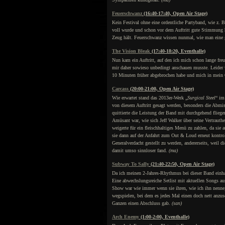
Feuerschwanz
(16:40-17:40, Open Air Stage)
Kein Festival ohne eine ordentliche Partyband, wie z. 
voll wurde und schon vor dem Auftritt gute Stimmung he
Zeug hält. Feuerschwanz wissen nunmal, wie man eine 
The Vision Bleak
(17:40-18:20, Eventhalle)
Nun kam ein Auftritt, auf den ich mich schon lange fr
mir daher sowieso unbedingt anschauen musste. Leider w
10 Minuten früher abgebrochen habe und mich in mein 
Carcass
(20:00-21:00, Open Air Stage)
Wie erwartet stand das 2013er-Werk „
Surgical Steel
“ im
von diesem Auftritt gesagt werden, besonders die Abmis
quittierte die Leistung der Band mit durchgehend flie
Amüsant war, wie sich Jeff Walker über seine Vertrauthe
weigerte für ein fleischhaltiges Menü zu zahlen, da sie 
sie dann auf der Anfahrt zum Out & Loud erneut kontroll
Generalverdacht gestellt zu werden, andererseits, weil 
damit umso sinnloser fand.
(ma)
Subway To Sally
(21:40-22:50, Open Air Stage)
Da ich meinen 2-Jahres-Rhythmus bei dieser Band einha
Eine abwechslungsreiche Setlist mit aktuellen Songs a
Show war wie immer wenn sie ihren, wie ich ihn nenne,
wegspielen, bei dem es jedes Mal einen doch nett anzu
Ganzen einen Abschluss gab.
(san)
Arch Enemy
(1:00-2:00, Eventhalle)