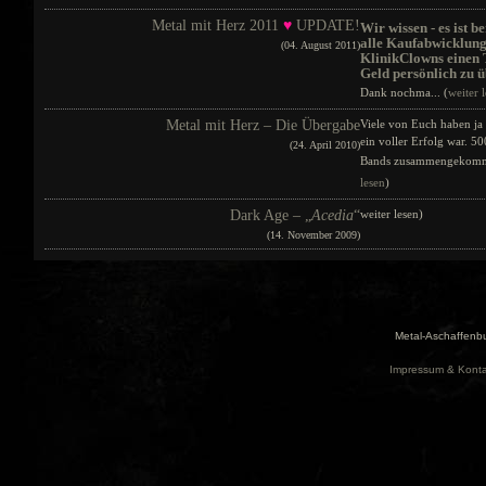
Metal mit Herz 2011
♥
UPDATE!
Wir wissen - es ist b
alle Kaufabwicklung
(04. August 2011)
KlinikClowns einen
Geld persönlich zu 
Dank nochma... (
weiter 
Metal mit Herz – Die Übergabe
Viele von Euch haben ja 
ein voller Erfolg war. 
(24. April 2010)
Bands zusammengekommen
lesen
)
Dark Age – „
Acedia
“
weiter lesen)
(14. November 2009)
Metal-Aschaffenbu
Impressum & Konta