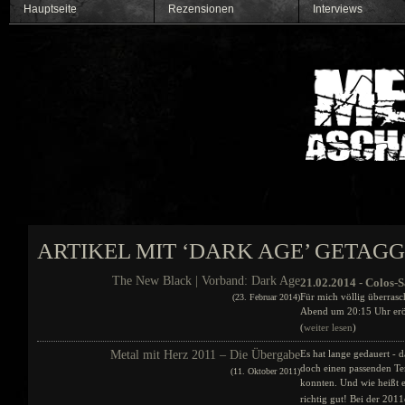
Hauptseite
Rezensionen
Interviews
ARTIKEL MIT ‘DARK AGE’ GETAG
The New Black | Vorband: Dark Age
21.02.2014 - Colos-S
Für mich völlig überrasc
(23. Februar 2014)
Abend um 20:15 Uhr eröff
(
weiter lesen
)
Metal mit Herz 2011 – Die Übergabe
Es hat lange gedauert - 
doch einen passenden T
(11. Oktober 2011)
konnten. Und wie heißt e
richtig gut! Bei der 201