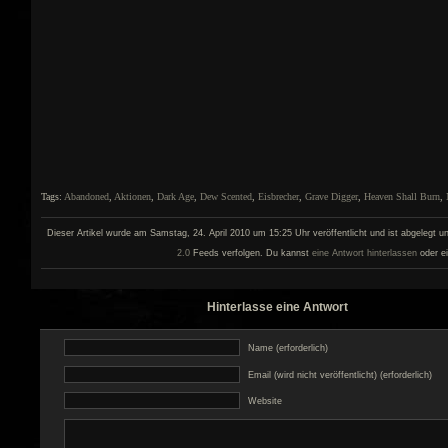
Tags:
Abandoned
,
Aktionen
,
Dark Age
,
Dew Scented
,
Eisbrecher
,
Grave Digger
,
Heaven Shall Burn
,
Dieser Artikel wurde am Samstag, 24. April 2010 um 15:25 Uhr veröffentlicht und ist abgelegt u
2.0
Feeds verfolgen. Du kannst
eine Antwort hinterlassen
oder e
Hinterlasse eine Antwort
Name (erforderlich)
Email (wird nicht veröffentlicht) (erforderlich)
Website