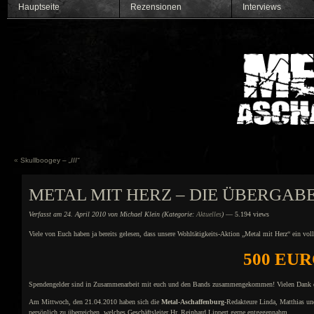
Hauptseite
Rezensionen
Interviews
«
Skullboogey –
„III“
METAL MIT HERZ – DIE ÜBERGAB
Verfasst am 24. April 2010 von Michael Klein (Kategorie:
Aktuelles
)
— 5.194 views
Viele von Euch haben ja bereits gelesen, dass unsere Wohltätigkeits-Aktion „Metal mit Herz“ ein voll
500 EU
Spendengelder sind in Zusammenarbeit mit euch und den Bands zusammengekommen! Vielen Dank d
Am Mittwoch, den 21.04.2010 haben sich die
Metal-Aschaffenburg
-Redakteure Linda, Matthias u
persönlich zu überreichen, welches Geschäftsleiter Hr. Reinhard Lippert gerne entgegennahm.