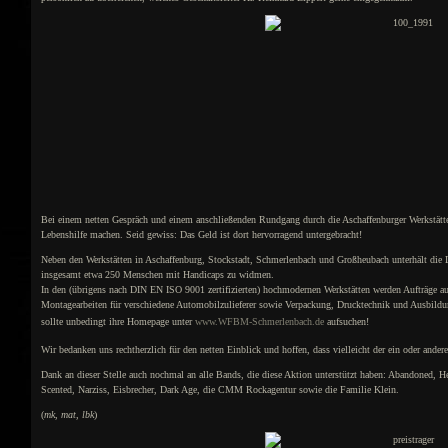
Bei einem netten Gespräch und einem anschließenden Rundgang durch die Aschaffenburger Werkstätte
Lebenshilfe machen. Seid gewiss: Das Geld ist dort hervorragend untergebracht!
Neben den Werkstätten in Aschaffenburg, Stockstadt, Schmerlenbach und Großheubach unterhält die 
insgesamt etwa 250 Menschen mit Handicaps zu widmen.
In den (übrigens nach DIN EN ISO 9001 zertifizierten) hochmodernen Werkstätten werden Aufträge aus 
Montagearbeiten für verschiedene Automobilzulieferer sowie Verpackung, Drucktechnik und Ausbildun
sollte unbedingt ihre Homepage unter
www.WFBM-Schmerlenbach.de
aufsuchen!
Wir bedanken uns rechtherzlich für den netten Einblick und hoffen, dass vielleicht der ein oder ander
Dank an dieser Stelle auch nochmal an alle Bands, die diese Aktion unterstützt haben: Abandoned, 
Scented, Narziss, Eisbrecher, Dark Age, die CMM Rockagentur sowie die Familie Klein.
(
mk, mat, lbk
)