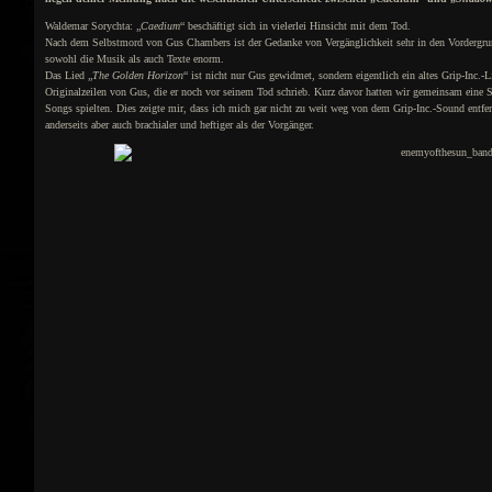
Waldemar Sorychta: „
Caedium
“ beschäftigt sich in vielerlei Hinsicht mit dem Tod.
Nach dem Selbstmord von Gus Chambers ist der Gedanke von Vergänglichkeit sehr in den Vordergrund 
sowohl die Musik als auch Texte enorm.
Das Lied „
The Golden Horizon
“ ist nicht nur Gus gewidmet, sondern eigentlich ein altes Grip-Inc.-Li
Originalzeilen von Gus, die er noch vor seinem Tod schrieb. Kurz davor hatten wir gemeinsam eine 
Songs spielten. Dies zeigte mir, dass ich mich gar nicht zu weit weg von dem Grip-Inc.-Sound entfe
anderseits aber auch brachialer und heftiger als der Vorgänger.