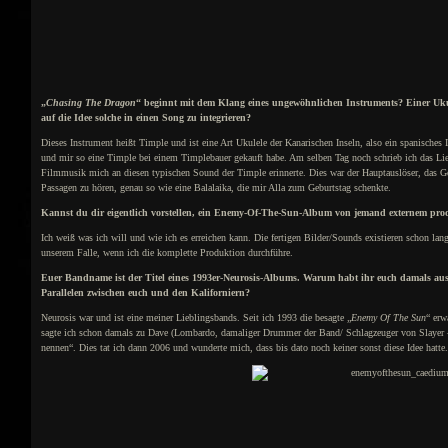
„
Chasing The Dragon
“ beginnt mit dem Klang eines ungewöhnlichen Instruments? Einer Uk
auf die Idee solche in einen Song zu integrieren?
Dieses Instrument heißt Timple und ist eine Art Ukulele der Kanarischen Inseln, also ein spanisches 
und mir so eine Timple bei einem Timplebauer gekauft habe. Am selben Tag noch schrieb ich das Lied
Filmmusik mich an diesen typischen Sound der Timple erinnerte. Dies war der Hauptauslöser, das Ge
Passagen zu hören, genau so wie eine Balalaika, die mir Alla zum Geburtstag schenkte.
Kannst du dir eigentlich vorstellen, ein Enemy-Of-The-Sun-Album von jemand externem prod
Ich weiß was ich will und wie ich es erreichen kann. Die fertigen Bilder/Sounds existieren schon lang
unserem Falle, wenn ich die komplette Produktion durchführe.
Euer Bandname ist der Titel eines 1993er-Neurosis-Albums. Warum habt ihr euch damals aus
Parallelen zwischen euch und den Kaliforniern?
Neurosis war und ist eine meiner Lieblingsbands. Seit ich 1993 die besagte „
Enemy Of The Sun
“ erw
sagte ich schon damals zu Dave (Lombardo, damaliger Drummer der Band/ Schlagzeuger von Slaye
nennen“. Dies tat ich dann 2006 und wunderte mich, dass bis dato noch keiner sonst diese Idee hatte.