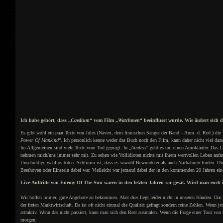
Ich habe gehört, dass „
Caedium
“ vom Film „
Watchmen
“ beeinflusst wurde. Wie äußert sich d
Es gibt wohl ein paar Texte von Jules (Näveri, dem finnischen Sänger der Band – Anm. d. Red.) die
Power Of Mankind
“. Ich persönlich kenne weder das Buch noch den Film, kann daher nicht viel daz
Im Allgemeinen sind viele Texte vom Tod geprägt. In „
Aimless
“ geht es um einen Amokläufer. Das L
nehmen mich/uns immer sehr mit. Zu sehen wie Vollidioten nichts mit ihrem wertvollen Leben anfa
Unschuldige wahllos töten. Schlimm ist, dass es sowohl Bewunderer als auch Nachahmer finden. Dies i
Beethoven oder Einstein dabei war. Vielleicht war jemand dabei der in den kommenden 20 Jahren ein 
Live-Auftritte von Enemy Of The Sun waren in den letzten Jahren rar gesät. Wird man euch i
Wir hoffen immer, gute Angebote zu bekommen. Aber dies liegt leider nicht in unseren Händen. Das 
der freien Marktwirtschaft. Da ist oft nicht einmal die Qualität gefragt sondern reine Zahlen. Wenn jetz
attraktiv. Wenn das nicht passiert, kann man sich den Rest ausmalen. Wenn die Frage einer Tour von u
morgen.