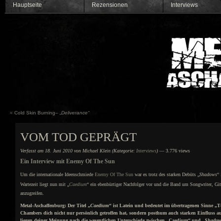
Hauptseite
Rezensionen
Interviews
«
Cold Skin Burning–
„Deliverance“
VOM TOD GEPRÄGT
Verfasst am 18. Juni 2010 von Michael Klein (Kategorie:
Interviews
)
— 3.776 views
Ein Interview mit Enemy Of The Sun
Um die internationale Ideenschmiede
Enemy Of The Sun
war es trotz des starken Debüts „
Shadows
“
Wartezeit liegt nun mit „
Caedium
“ ein ebenbürtiger Nachfolger vor und die Band um Songwriter, Gita
anzugreifen.
Metal-Aschaffenburg: Der Titel „
Caedium
“ ist Latein und bedeutet im übertragenen Sinne „
Chambers dich nicht nur persönlich getroffen hat, sondern posthum auch starken Einfluss au
liegen deiner Meinung nach die wesentlichen Unterschiede zwischen „Caedium“ und „
Shadow