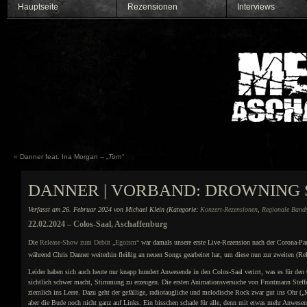
Hauptseite
Rezensionen
Interviews
«
Danner feat. Ina Morgan – „
Torn
“
DANNER | VORBAND: DROWNING 
Verfasst am 26. Februar 2024 von Michael Klein (Kategorie:
Konzert-Rezensionen
,
Regionale Band
22.02.2024 – Colos-Saal, Aschaffenburg
Die
Release-Show zum Debüt „Egoism“
war damals unsere erste Live-Rezension nach der Corona-Pa
während Chris Danner weiterhin fleißig an neuen Songs gearbeitet hat, um diese nun zur zweiten (Rele
Leider haben sich auch heute nur knapp hundert Anwesende in den Colos-Saal verirrt, was es für de
sichtlich schwer macht, Stimmung zu erzeugen. Die ersten Animationsversuche von Frontmann Steffe
ziemlich ins Leere. Dazu geht der gefällige, radiotaugliche und melodische Rock zwar gut ins Ohr („
aber die Bude noch nicht ganz auf Links. Ein bisschen schade für alle, denn mit etwas mehr Anwese