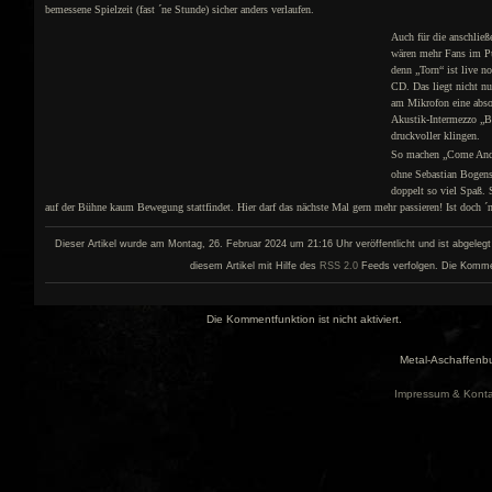
bemessene Spielzeit (fast ´ne Stunde) sicher anders verlaufen.
Auch für die anschli
wären mehr Fans im P
denn „Torn“ ist live no
CD. Das liegt nicht nu
am Mikrofon eine abso
Akustik-Intermezzo „Bl
druckvoller klingen.
So machen „Come And
ohne Sebastian Bogensp
doppelt so viel Spaß.
auf der Bühne kaum Bewegung stattfindet. Hier darf das nächste Mal gern mehr passieren! Ist doch 
Dieser Artikel wurde am Montag, 26. Februar 2024 um 21:16 Uhr veröffentlicht und ist abgelegt
diesem Artikel mit Hilfe des
RSS 2.0
Feeds verfolgen. Die Kommenta
Die Kommentfunktion ist nicht aktiviert.
Metal-Aschaffenbu
Impressum & Konta