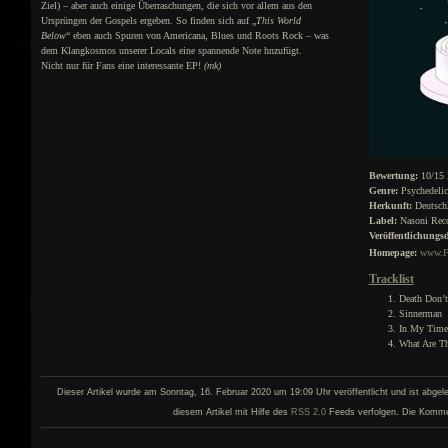
Ziel) – aber auch einige Überraschungen, die sich vor allem aus den
Ursprüngen der Gospels ergeben. So finden sich auf „
This World
Below
“ eben auch Spuren von Americana, Blues und Roots Rock – was
dem Klangkosmos unserer Locals eine spannende Note hnzufügt.
Nicht nur für Fans eine interessante EP!
(mk)
Bewertung:
10/15 
Genre:
Psychedelic
Herkunft:
Deutsch
Label:
Nasoni Reco
Veröffentlichungs
Homepage:
www.F
Tracklist
Death Don’t
Sinnerman
In My Time
What Are T
Dieser Artikel wurde am Sonntag, 16. Februar 2020 um 19:09 Uhr veröffentlicht und ist abgel
diesem Artikel mit Hilfe des
RSS 2.0
Feeds verfolgen. Die Kommenta