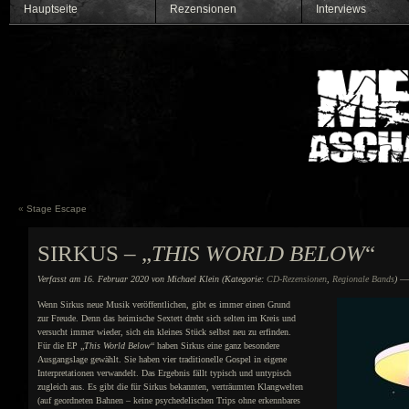
Hauptseite
Rezensionen
Interviews
«
Stage Escape
SIRKUS – „
THIS WORLD BELOW
“
Verfasst am 16. Februar 2020 von Michael Klein (Kategorie:
CD-Rezensionen
,
Regionale Bands
)
— 
Wenn Sirkus neue Musik veröffentlichen, gibt es immer einen Grund
zur Freude. Denn das heimische Sextett dreht sich selten im Kreis und
versucht immer wieder, sich ein kleines Stück selbst neu zu erfinden.
Für die EP „
This World Below
“ haben Sirkus eine ganz besondere
Ausgangslage gewählt. Sie haben vier traditionelle Gospel in eigene
Interpretationen verwandelt. Das Ergebnis fällt typisch und untypisch
zugleich aus. Es gibt die für Sirkus bekannten, verträumten Klangwelten
(auf geordneten Bahnen – keine psychedelischen Trips ohne erkennbares