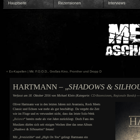
Hauptseite
Rezensionen
Interviews
«
Ex-Kapellen | Mit: F.O.O.D., Großes Kino, Pronther und Dropp D
HARTMANN – „
SHADOWS & SILHO
Verfasst am 18. Oktober 2016 von Michael Klein (Kategorie:
CD-Rezensionen
,
Regionale Bands
)
— 
Oliver Hartmann war in den letzten Jahren mit Avantasia, Rock Meets
Classic und Echoes war mehr als gut beschäftigt. Da vergeht die Zeit
wie im Fluge und es verwundert nicht, dass das letzte Solo-Werk
„
Balance
“ bereits mehr als vier Jahre zurückliegt. Doch Fans des
Musikers dürfen sich seit einigen Wochen über das neue Album
„
Shadows & Silhouettes
“ freuen!
Mit „
Irresistible
“ und „
High On You
“ gelingt Hartmann ein