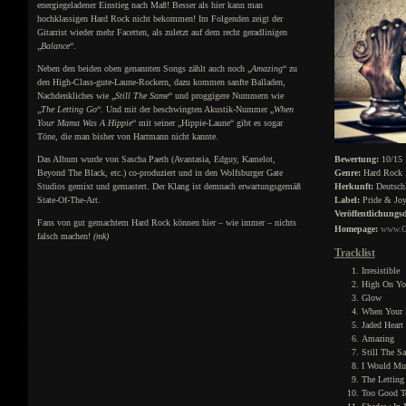
energiegeladener Einstieg nach Maß! Besser als hier kann man
hochklassigen Hard Rock nicht bekommen! Im Folgenden zeigt der
Gitarrist wieder mehr Facetten, als zuletzt auf dem recht geradlinigen
„
Balance
“.
Neben den beiden oben genannten Songs zählt auch noch „
Amazing
“ zu
den High-Class-gute-Laune-Rockern, dazu kommen sanfte Balladen,
Nachdenkliches wie „
Still The Same
“ und proggigere Nummern wie
„
The Letting Go
“. Und mit der beschwingten Akustik-Nummer „
When
Your Mama Was A Hippie
“ mit seiner „Hippie-Laune“ gibt es sogar
Töne, die man bisher von Hartmann nicht kannte.
Das Album wurde von Sascha Paeth (Avantasia, Edguy, Kamelot,
Bewertung:
10/15 
Beyond The Black, etc.) co-produziert und in den Wolfsburger Gate
Genre:
Hard Rock
Studios gemixt und gemastert. Der Klang ist demnach erwartungsgemäß
Herkunft:
Deutsch
State-Of-The-Art.
Label:
Pride & Jo
Veröffentlichungs
Fans von gut gemachtem Hard Rock können hier – wie immer – nichts
Homepage:
www.O
falsch machen!
(mk)
Tracklist
Irresistible
High On Yo
Glow
When Your 
Jaded Heart
Amazing
Still The S
I Would Mu
The Letting
Too Good T