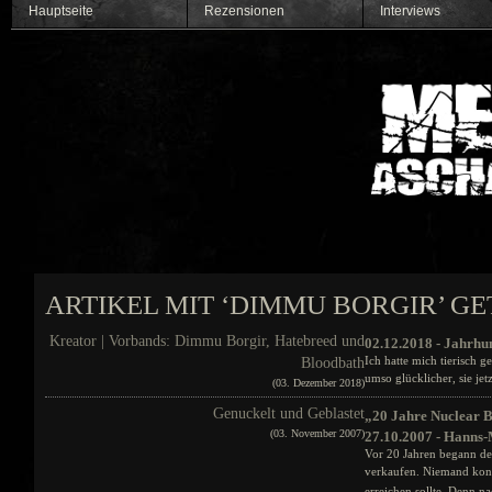
Hauptseite
Rezensionen
Interviews
ARTIKEL MIT ‘DIMMU BORGIR’ G
Kreator | Vorbands: Dimmu Borgir, Hatebreed und
02.12.2018 - Jahrhu
Ich hatte mich tierisch 
Bloodbath
umso glücklicher, sie jet
(03. Dezember 2018)
Genuckelt und Geblastet
„20 Jahre Nuclear B
(03. November 2007)
27.10.2007 - Hanns-
Vor 20 Jahren begann de
verkaufen. Niemand konnt
erreichen sollte. Denn 