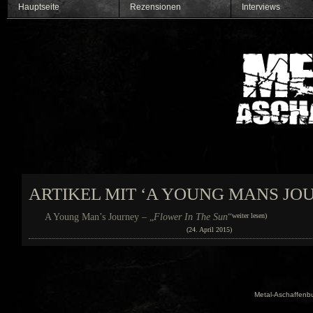
Hauptseite
Rezensionen
Interviews
ARTIKEL MIT ‘A YOUNG MANS JO
A Young Man’s Journey – „
Flower In The Sun
“
weiter lesen)
(24. April 2015)
Metal-Aschaffenbu