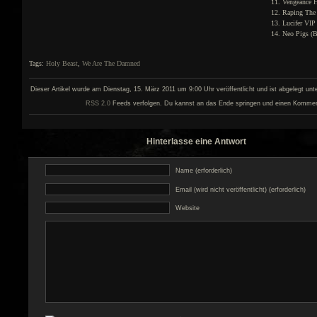
Vengeance 
Raping The
Lucifer VIP 
Neo Pigs (B
Tags:
Holy Beast
,
We Are The Damned
Dieser Artikel wurde am Dienstag, 15. März 2011 um 9:00 Uhr veröffentlicht und ist abgelegt unt
RSS 2.0
Feeds verfolgen. Du kannst an das Ende springen und einen Kommenta
Hinterlasse eine Antwort
Name (erforderlich)
Email (wird nicht veröffentlicht) (erforderlich)
Website