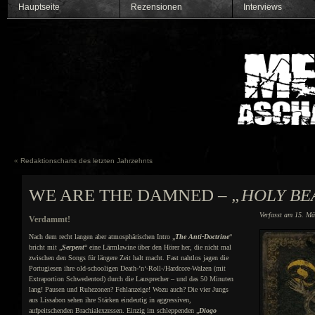
Hauptseite
Rezensionen
Interviews
«
Redaktionscharts des letzten Jahrzehnts
WE ARE THE DAMNED –
„HOLY BE
Verfasst am 15. Mä
Verdammt!
Nach dem recht langen aber atmosphärischen Intro „
The Anti-Doctrine
“
bricht mit „
Serpent
“ eine Lärmlawine über den Hörer her, die nicht mal
zwischen den Songs für längere Zeit halt macht. Fast nahtlos jagen die
Portugiesen ihre old-schooligen Death-’n‘-Roll-/Hardcore-Walzen (mit
Extraportion Schwedentod) durch die Lausprecher – und das 50 Minuten
lang! Pausen und Ruhezonen? Fehlanzeige! Wozu auch? Die vier Jungs
aus Lissabon sehen ihre Stärken eindeutig in aggressiven,
aufpeitschenden Brachialexzessen. Einzig im schleppenden „
Diogo