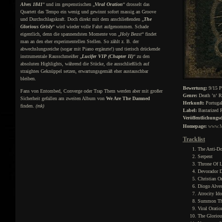
Alves 1841
“ und im gespenstischen „
Viral Oration
“ drosselt das
Quartett das Tempo ein wenig und gewinnt sofort massig an Groove
und Durchschlagskraft. Doch direkt mit dem anschließenden „
The
Glorious Grisly
“ wird wieder volle Fahrt aufgenommen. Schade
eigentlich, denn die spannendsten Momente von „
Holy Beast
“ findet
man an den eher experimentellen Stellen. So zählt z. B. der
abwechslungsreiche (sogar mit Piano ergänzte!) und tierisch drückende
instrumentale Rausschmeißer „
Lucifer VIP (Chapter II)
“ zu den
absoluten Highlights, während die Stücke, die ausschließlich auf
straightes Geknüppel setzen, erwartungsgemäß eher austauschbar
bleiben.
Bewertung:
9/15 P
Fans von Entombed, Converge oder Trap Them werden aber mit großer
Genre:
Death ’n‘ R
Sicherheit gefallen am zweiten Album von
We Are The Damned
Herkunft:
Portuga
finden.
(mk)
Label:
Bastarized 
Veröffentlichung
Homepage:
www.M
Tracklist
The Anti-Do
Serpent
Throne Of L
Devorador 
Christian O
Diogo Alve
Atrocity Ido
Summon The
Viral Oratio
The Gloriou