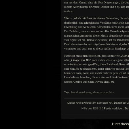
nur aus dem Grund, dass sie über Dinge sangen, die Jug
diesem Alter nunmal bewegen: Drogen und Sex. Das ist
noch so.
Was ist jedoch mit Fans der älteren Generation, die zu
(hoffentlich) ein aufgeklärteres Verhältnis entwickelt ha
Erwähnung von weiblichen Körperteilen nicht mehr kic
Das Problem, dass ein anspruchsvoller Mensch aufgrun
mangelhaften Anspruchs dieser Musik abgeschreckt sein 
sich eigentlich nie. Damals wie heute, ist die Bloodho
Band die untrennbar mit zügellosen Nächten und jeder
verbunden und auch nur zu diesen Anlässen überhaupt zu 
Natürlich muss man feststellen, dass Songs wie „
Along
oder „
I Hope You Die
“ auch nichts weiter als guter alt
es wäre also zu weit gegriffen, diese Band und dieses A
oder wahllos zu degradieren. Denn seien wir ehrlich: S
hören wir dann, wenn uns nichts mehr zu peinlich ist u
Unterhaltung brauchen, die mit den noch funktionieren 
unseres Gehirns auf einem Niveau liegt.
(fb)
Tags:
bloodhound gang
,
show us your hits
Dieser Artikel wurde am Samstag, 04. Dezember 201
Hilfe des
RSS 2.0
Feeds verfolgen. Du 
Hinterlass