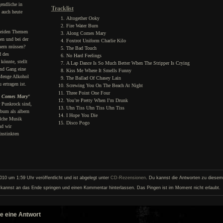
endliche in
Tracklist
 auch heute
Altogether Ooky
Fire Water Burn
 beiden Themen
Along Comes Mary
ben und bei der
Foxtrot Uniform Charlie Kilo
hern müssen?
The Bad Touch
d des
No Hard Feelings
könnte, stellt
A Lap Dance Is So Much Better When The Stripper Is Crying
und Gang eine
Kiss Me Where It Smells Funny
 Menge Alkohol
The Ballad Of Chasey Lain
ertragen ist.
Screwing You On The Beach At Night
Three Point One Four
 Comes Mary
“
You’re Pretty When I’m Drunk
er Punkrock sind,
Uhn Tiss Uhn Tiss Uhn Tiss
lbum als albern
I Hope You Die
olche Musik
Disco Pogo
nd wir
Instinkten
0 um 1:59 Uhr veröffentlicht und ist abgelegt unter
CD-Rezensionen
. Du kannst die Antworten zu diesem 
kannst an das Ende springen und einen Kommentar hinterlassen. Das Pingen ist im Moment nicht erlaubt.
e eine Antwort