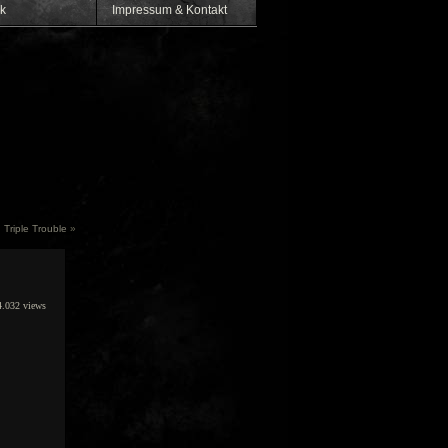
k
Impressum & Kontakt
Triple Trouble
»
.032 views