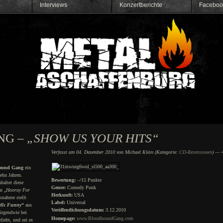
Interviews
Konzertberichte
Faceboo
NG –
„SHOW US YOUR HITS“
Verfasst am 04. Dezember 2010 von Michael Klein (Kategorie:
CD-Rezensionen
)
— 4
ound Gang
ein
ehn Jahren.
Bewertung:
–/15 Punkte
haltet diese
Genre:
Comedy Punk
m „
Hooray For
Herkunft:
USA
snahme stellt
Label:
Universal
ells Funny“
aus
Veröffentlichungsdatum:
3.12.2010
irgendwie bei
Homepage:
www.BloodhoundGang.com
liebt, und sei es