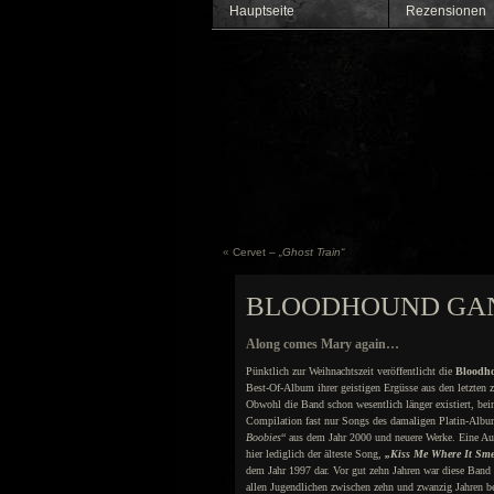
Hauptseite
Rezensionen
«
Cervet –
„Ghost Train“
BLOODHOUND GA
Along comes Mary again…
Pünktlich zur Weihnachtszeit veröffentlicht die
Bloodh
Best-Of-Album ihrer geistigen Ergüsse aus den letzten z
Obwohl die Band schon wesentlich länger existiert, bein
Compilation fast nur Songs des damaligen Platin-Albu
Boobies
“ aus dem Jahr 2000 und neuere Werke. Eine Au
hier lediglich der älteste Song,
„Kiss Me Where It Sm
dem Jahr 1997 dar. Vor gut zehn Jahren war diese Band 
allen Jugendlichen zwischen zehn und zwanzig Jahren be