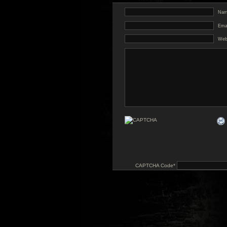
Name
Emai
Web
CAPTCHA Code
*