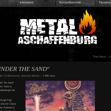
Interviews
Konzertberichte
Faceboo
Third Wave – „
M
UNDER THE SAND
“
rie:
CD-Rezensionen
,
Regionale Bands
)
— 2.990 views
der The Sand
“
ein. Auch in
affenburger die
Slough Feg)
 und mit Classic
hen Nuancen (z.