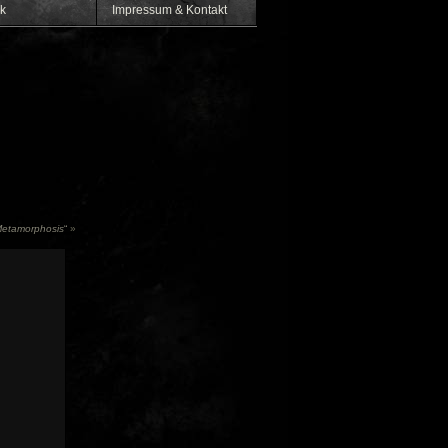
k
Impressum & Kontakt
etamorphosis
“
»