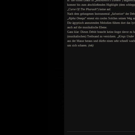
B. die tollen Leads in „
Blacksmith’s Lament
“) angereic
kommt bis zum abschließenden Highlight (dem schlep
„
Curse Of The Pharaoh
“) keine auf.
Nach dem gelungenen Instrumental „
Salvation
“ der Deb
„
Alpha Omega
“ erneut ein cooles Solches seinen Weg a
Die ägyptisch anmutenden Melodien führen dort das lyr
auch auf die musikalische Ebene.
Ganz klar: Dieses Debüt braucht keine Angst davor zu 
(musikalischen) Treibsand zu versickern. „
Kings Under
aus der Masse heraus und dürfte einen sehr schnell wac
um sich scharen.
(mk)