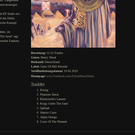
hert. Langeweile
pend-doomigen
üt-EP findet mit
uf das Debüt.
ische Konzept
haben, im
 The Sand
“ ragt
hsenden Fankreis
Bewertung:
11/15 Punkte
Genre:
Heavy Metal
Herkunft:
Deutschland
Label:
Gates Of Hell Records
Veröffentlichungsdatum:
10.05.2019
Homepage:
www.Facebook.com/PulverHeavyMetal
Tracklist
Rising
Phantom Hawk
Blacksmith’s Lament
Kings Under The Sand
Qarînah
Warrior Caste
Alpha Omega
Curse Of The Pharaoh