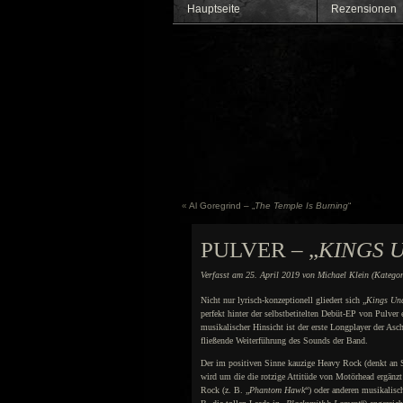
Hauptseite
Rezensionen
«
Al Goregrind – „
The Temple Is Burning
“
PULVER – „
KINGS 
Verfasst am 25. April 2019 von Michael Klein (Katego
Nicht nur lyrisch-konzeptionell gliedert sich „
Kings Un
perfekt hinter der selbstbetitelten Debüt-EP von Pulver 
musikalischer Hinsicht ist der erste Longplayer der Asch
fließende Weiterführung des Sounds der Band.
Der im positiven Sinne kauzige Heavy Rock (denkt an 
wird um die die rotzige Attitüde von Motörhead ergänzt
Rock (z. B. „
Phantom Hawk
“) oder anderen musikalisc