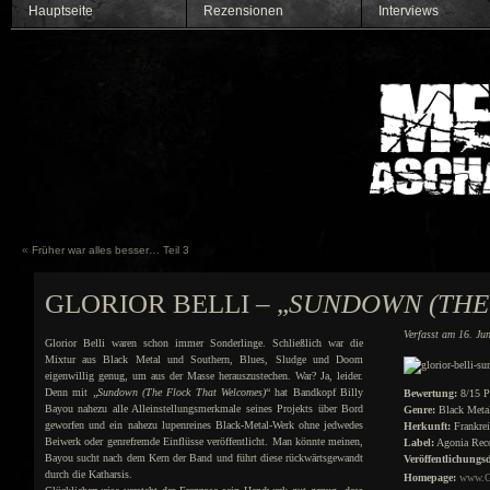
Hauptseite
Rezensionen
Interviews
«
Früher war alles besser… Teil 3
GLORIOR BELLI – „
SUNDOWN (THE
Verfasst am 16. Ju
Glorior Belli waren schon immer Sonderlinge. Schließlich war die
Mixtur aus Black Metal und Southern, Blues, Sludge und Doom
eigenwillig genug, um aus der Masse herauszustechen. War? Ja, leider.
Denn mit „
Sundown (The Flock That Welcomes)
“ hat Bandkopf Billy
Bewertung:
8/15 P
Bayou nahezu alle Alleinstellungsmerkmale seines Projekts über Bord
Genre:
Black Meta
geworfen und ein nahezu lupenreines Black-Metal-Werk ohne jedwedes
Herkunft:
Frankrei
Beiwerk oder genrefremde Einflüsse veröffentlicht. Man könnte meinen,
Label:
Agonia Rec
Bayou sucht nach dem Kern der Band und führt diese rückwärtsgewandt
Veröffentlichungs
durch die Katharsis.
Homepage:
www.Gl