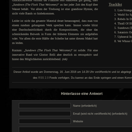
Glücklicherweise versteht der Franzose sein Handwerk gut genug, dass
Tracklist
„
Sundown (The Flock That Welcomes)“
zu fast jeder Zeit den Kopf über
Wasser behält. Vor allem der Titelsong ist eine grandiose Hymne, die
Lies-Strang
nicht viele Bands so hinbekommen.
World So S
Rebels In D
Leider ist nicht das gesamte Material derart herausragend, dass man von
Thrall Of Il
einem rundum gelungenen Werk sprechen kann. Immer wieder blitzt
Sundown (T
eine Durchschnittlichkeit durch die Kompositionen, die ohne das
Satanists O
schmückendes Beiwerk in Form der früheren Elemente nie aufgefallen
Upheaval In
wäre. Vor allem die erste Hälfte der Scheibe hat unter diesem Makel hart
We Whose G
zu leiden.
Kurzum: „
Sundown (The Flock That Welcomes)
“ ist solide. Für eine
innovative Band wie Glorior Belli aber deutlich zu retrospektiv und
hinter den Möglichkeiten zurückbleibend.
(mk)
Dieser Artikel wurde am Donnerstag, 16. Juni 2016 um 14:29 Uhr veröffentlicht und ist abgelegt
des
RSS 2.0
Feeds verfolgen. Du kannst an das Ende springen und einen Kommen
Hinterlasse eine Antwort
Name (erforderlich)
Email (wird nicht veröffentlicht) (erforderlich)
Website