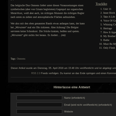
Tracklist
Das belgische Duo Onmens liefert unter diesen Voraussetzungen einen
Unit 11
synthetischen (aber von Gitarre begleiteten) Gegenpol zur organischen
Inner Bitch
Metal-Kost, weiß aber auch, im richtigen Moment die richtigen Regler
Take A Life
nach unten zu ziehen und atmosphärische Flächen aufzuziehen.
Voice Of G
Wer also mit den oben genannten Bands etwas anfangen kann, der kann
Whining Cr
bei „
Witruimte
“ mal ein Ohr riskieren. Aber Achtung! Die Belgier
Heritage
servieren keine Schonkost. Die Stücke kratzen, beißen und speien.
How It Appe
„
Witruimte
“ gibt nichts frei heraus. Es fordert…
(mk)
My Brother
Bathe
Must Be M
Only Flesh
Tags:
Onmens
Dieser Artikel wurde am Dienstag, 05. April 2016 um 15:46 Uhr veröffentlicht und ist abgelegt un
RSS 2.0
Feeds verfolgen. Du kannst an das Ende springen und einen Kommenta
Hinterlasse eine Antwort
Name (erforderlich)
Email (wird nicht veröffentlicht) (erforderlich)
Website