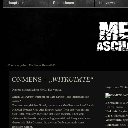
Hauptseite
Rezensionen
Interviews
«
Dante – „
When We Were Beautiful
“
ONMENS – „
WITRUIMTE
“
Verfasst am 05. Ap
Onmens machen keinen Metal. Das vorweg.
Warum „
Witruimte
“ trotzdem für Fans härterer Töne interessant sein
könnte?
Bewertung:
8/15 P
Nun, aus dem gleichen Grund, warum viele Metalheads auch auf Bands
Genre:
Electro
wie Atari Teenage Riot, Alec Empire, Aphex Twin oder von mir aus
Herkunft:
Belgien
auch Filter, Ministry oder Nine Inch Nails abfahren. Eben weil
Label:
Sideburn Re
elektronische Sounds die gleiche Aggressivität und Energie entfalten
Veröffentlichungs
können wie dicke Gitarrenriffs, die von Doublebass nach vorne
Homepage:
www.F
gepeitscht werden.