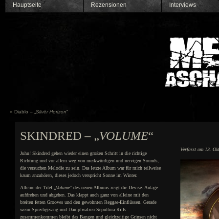
Hauptseite
Rezensionen
Interviews
«
Diablo – „
Silvër Horizon
“
SKINDRED – „
VOLUME
“
Verfasst am 13. Ok
Juhu! Skindred gehen wieder einen großen Schritt in die richtige
Richtung und vor allem weg von merkwürdigen und nervigen Sounds,
die versuchen Melodie zu sein. Das letzte Album war für mich teilweise
kaum anzuhören, dieses jedoch verspricht Sonne im Winter.
Alleine der Titel „
Volume
“ des neuen Albums zeigt die Devise: Anlage
aufdrehen und abgehen. Das klappt auch ganz von alleine mit den
breiten fetten Grooves und den gewohnten Reggae-Einflüssen. Gerade
wenn Sprechgesang und Dampfwalzen-Sepultura-Riffs
zusammenkommen bleibt das Bangen und gleichzeitige Grinsen nicht