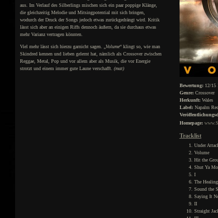
aus. Im Verlauf des Silberlings mischen sich ein paar poppige Klänge,
die gleichzeitig Melodie und Mitsingpotential mit sich bringen,
wodurch der Druck der Songs jedoch etwas zurückgedrängt wird. Kritik
lässt sich aber an einigen Riffs dennoch äußern, da sie durchaus etwas
mehr Varianz vertragen könnten.
Viel mehr lässt sich hierzu garnicht sagen. „
Volume
“ klingt so, wie man
Skindred kennen und lieben gelernt hat, nämlich als Crossover zwischen
Reggae, Metal, Pop und vor allem aber als Musik, die vor Energie
strotzt und einem immer gute Laune verschafft.
(mat)
Bewertung:
12/15 
Genre:
Crossover
Herkunft:
Wales
Label:
Napalm Rec
Veröffentlichungs
Homepage:
www.Sk
Tracklist
Under Attac
Volume
Hit the Gro
Shut Ya Mo
I
The Healing
Sound the S
Saying It 
II
Straight Jac