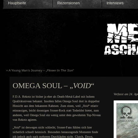
Hauptseite
Rezensionen
Interviews
«
A Young Man’s Journey – „
Flower In The Sun
“
OMEGA SOUL – „
VOID
“
Verfasst am 24. Ap
F.D.A. Rekotz ist bisher ja eher als Death-Metal-Label mit hohem
Qualitätsniveau bekannt. Insofern fallen Omega Soul dort in doppelter
Hinsicht aus dem bekannten Rahmen. Zum einen, weil „
Void
“ relativ
reinrassigen, leicht doomigen Stoner-Rock statt Todesblei bietet, zum
anderen, weil Omega Soul ein wenig unter dem gewohnten Top-Niveau
von Rekotz agieren.
„
Void
“ ist deswegen nicht schlecht; Stoner-Fans fühlen sich hier
sicherlich schnell heimisch. Besonders herausragende Momente finde
ich jedoch auch nach mehreren Durchläufen nicht. Clutch, Down,