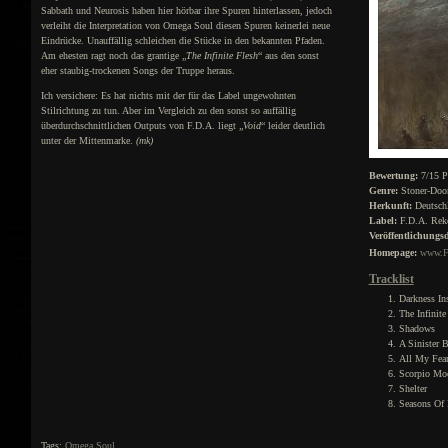
Sabbath und Neurosis haben hier hörbar ihre Spuren hinterlassen, jedoch
verleiht die Interpretation von Omega Soul diesen Spuren keinerlei neue
Eindrücke. Unauffällig schleichen die Stücke in den bekannten Pfaden.
Am ehesten ragt noch das grantige „
The Infinite Flesh
“ aus den sonst
eher staubig-trockenen Songs der Truppe heraus.
Ich versichere: Es hat nichts mit der für das Label ungewohnten
Stilrichtung zu tun. Aber im Vergleich zu den sonst so auffällig
überdurchschnittlichen Outputs von F.D.A. liegt „
Void
“ leider deutlich
unter der Mittenmarke.
(mk)
Bewertung:
7/15 P
Genre:
Stoner-Do
Herkunft:
Deutsch
Label:
F.D.A. Rek
Veröffentlichungs
Homepage:
www.F
Tracklist
Darkness In
The Infinite
Shadows
A Sinister 
All My Fea
Scorpio Mo
Shelter
Seasons Of 
Tags:
Omega Soul