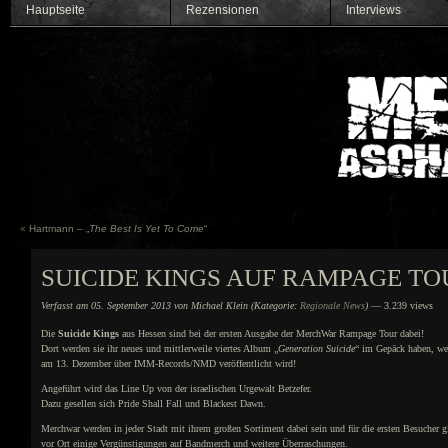
Hauptseite
Rezensionen
Interviews
«
Hartmann – „
The Best Is Yet To Come
“
SUICIDE KINGS AUF RAMPAGE TO
Verfasst am 05. September 2013 von Michael Klein (Kategorie:
Regionale News
)
— 3.239 views
Die
Suicide Kings
aus Hessen sind bei der ersten Ausgabe der MerchWar Rampage Tour dabei!
Dort werden sie ihr neues und mittlerweile viertes Album „
Generation Suicide
“ im Gepäck haben, we
am 13. Dezember über IMM-Records/NMD veröffentlicht wird!
Angeführt wird das Line Up von der israelischen Urgewalt Betzefer.
Dazu gesellen sich Pride Shall Fall und Blackest Dawn.
Merchwar werden in jeder Stadt mit ihrem großen Sortiment dabei sein und für die ersten Besucher g
vor Ort einige Vergünstigungen auf Bandmerch und weitere Überraschungen.