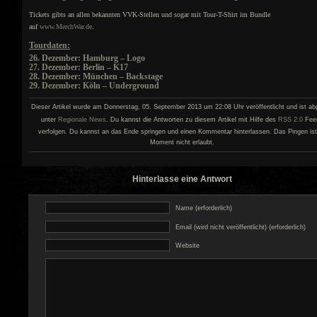
Tickets gibts an allen bekannten VVK-Stellen und sogar mit Tour-T-Shirt im Bundle
auf
www.MerchWar.de
.
Tourdaten:
26. Dezember: Hamburg – Logo
27. Dezember: Berlin – K17
28. Dezember: München – Backstage
29. Dezember: Köln – Underground
Dieser Artikel wurde am Donnerstag, 05. September 2013 um 22:08 Uhr veröffentlicht und ist ab
unter
Regionale News
. Du kannst die Antworten zu diesem Artikel mit Hilfe des
RSS 2.0
Fee
verfolgen. Du kannst an das Ende springen und einen Kommentar hinterlassen. Das Pingen ist
Moment nicht erlaubt.
Hinterlasse eine Antwort
Name (erforderlich)
Email (wird nicht veröffentlicht) (erforderlich)
Website