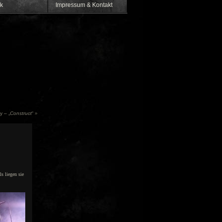
k
Impressum & Kontakt
y – „
Construct
“
»
s liegen sie