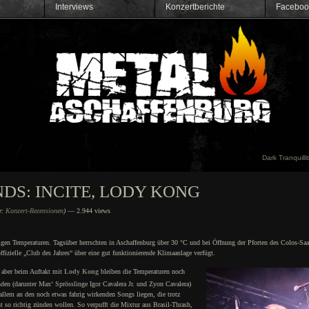
Interviews
Konzertberichte
Faceboo
Dark Tranquillit
DS: INCITE, LODY KONG
e:
Konzert-Rezensionen
)
— 2.944 views
gen Temperaturen. Tagsüber herrschten in Aschaffenburg über 30 °C und bei Öffnung der Pforten des Colos-Saal
fizielle „Club des Jahres“ über eine gut funktionierende Klimaanlage verfügt.
, aber beim Auftakt mit
Lody Kong
bleiben die Temperaturen noch
en (darunter Max‘ Sprösslinge Igor Cavalera Jr. und Zyon Cavalera)
llem an den noch etwas fahrig wirkenden Songs liegen, die trotz
t so richtig zünden wollen. So verpufft die Mixtur aus Brasil-Thrash,