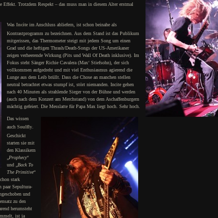
 Effekt. Trotzdem Respekt – das muss man in diesem Alter erstmal
Was
Incite
im Anschluss abliefern, ist schon beinahe als
Kontrastprogramm zu bezeichnen. Aus dem Stand ist das Publikum
mitgerissen, das Thermometer steigt mit jedem Song um einen
Grad und die heftigen Thrash/Death-Songs der US-Amerikaner
zeigen verheerende Wirkung (Pits und Wall Of Death inklusive). Im
Fokus steht Sänger Richie Cavalera (Max‘ Stiefsohn), der sich
vollkommen aufgedreht und mit viel Enthusiasmus agierend die
Lunge aus dem Leib brüllt. Dass die Chose an manchen stellen
neutral betrachtet etwas stumpf ist, stört niemanden. Incite gehen
nach 40 Minuten als strahlende Sieger von der Bühne und werden
(auch nach dem Konzert am Merchstand) von dem Aschaffenburgern
mächtig gefeiert. Die Messlatte für Papa Max liegt hoch. Sehr hoch.
Das wissen
auch
Soulfly
.
Geschickt
starten sie mit
den Klassikern
„
Prophecy
“
und „
Back To
The Primitive
“
schon stark
 paar Sepultura-
chgeschoben und
ensatz zu den
arend herumsteht
mmelt, ist ja