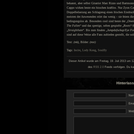
bekannt, aber selbst Gitarrist Marc Rizzo und Bartmons
Cappo wirken heute ein bisschen kraftlos. Nur Zyon Cav
Doppelbelastung am Schlagzeug einen frischen Eindruc
meisten der Anwesenden stört das wenig – sie feiern die
bedingungslos ab. Besonders cool sind heute der „
Ome
The Fallen
“ und das sperrige, selten gespielte „
Roots
“-
„
Straighthate
“. Bis zum finalen „
Jumpdafuckup/Eye Fo
sind auf diese Weise alle Fans zufrieden gestellt, die 
Text:
(mk),
Bilder:
(mst)
Tags:
Incite
,
Lody Kong
,
Soulfly
Dieser Artikel wurde am Freitag, 19. Juli 2013 um 12
des
RSS 2.0
Feeds verfolgen. Du ka
Hinterlass
Name
Emai
Web