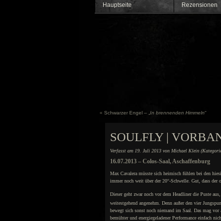
Hauptseite
Rezensionen
«
Schwarzer Engel – „
In brennenden Himmeln
“
SOULFLY | VORBAN
Verfasst am 19. Juli 2013 von Michael Klein (Kategori
16.07.2013 – Colos-Saal, Aschaffenburg
Max Cavalera müsste sich heimisch fühlen bei den hiesi
immer noch weit über der 20°-Schwelle. Gut, dass der of
Dieser geht zwar noch vor dem Headliner die Puste aus
weitestgehend angenehm. Denn außer den vier Jungspund
bewegt sich sonst noch niemand im Saal. Das mag vor a
bemühter und energiegeladener Performance einfach nich