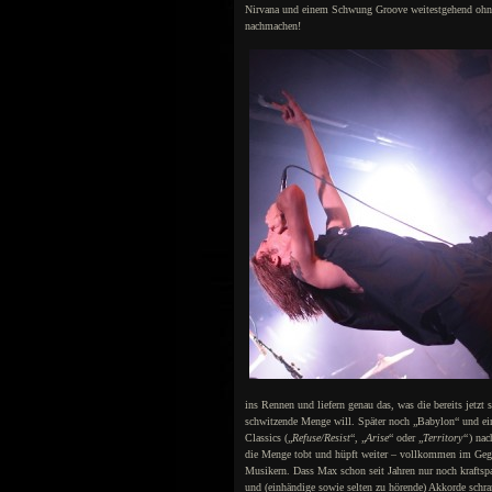
Nirvana und einem Schwung Groove weitestgehend ohne
nachmachen!
ins Rennen und liefern genau das, was die bereits jetzt 
schwitzende Menge will. Später noch „Babylon“ und ein
Classics („
Refuse/Resist
“, „
Arise
“ oder „
Territory“
) na
die Menge tobt und hüpft weiter – vollkommen im Geg
Musikern. Dass Max schon seit Jahren nur noch kraftsp
und (einhändige sowie selten zu hörende) Akkorde schra