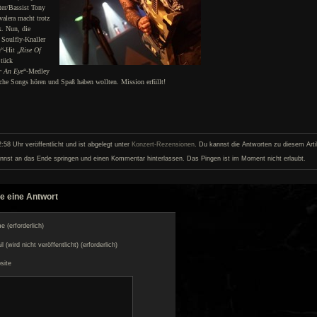
ter/Bassist Tony
alera macht trotz
k. Nun, die
 Soulfly-Knaller
n
“-Hit „
Rise Of
Stück
r An Eye
“-Medley
solche Songs hören und Spaß haben wollten. Mission erfüllt!
:58 Uhr veröffentlicht und ist abgelegt unter
Konzert-Rezensionen
. Du kannst die Antworten zu diesem Artik
nnst an das Ende springen und einen Kommentar hinterlassen. Das Pingen ist im Moment nicht erlaubt.
e eine Antwort
 (erforderlich)
l (wird nicht veröffentlicht) (erforderlich)
site