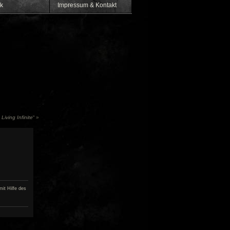
k
Impressum & Kontakt
Living Infinite
“
»
it Hilfe des