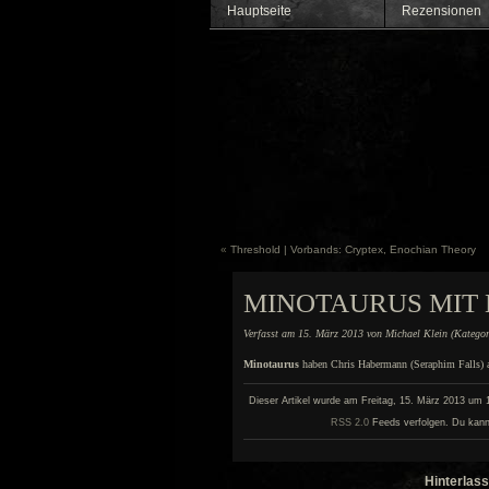
Hauptseite
Rezensionen
«
Threshold | Vorbands: Cryptex, Enochian Theory
MINOTAURUS MIT 
Verfasst am 15. März 2013 von Michael Klein (Katego
Minotaurus
haben Chris Habermann (Seraphim Falls) a
Dieser Artikel wurde am Freitag, 15. März 2013 um 18
RSS 2.0
Feeds verfolgen. Du kann
Hinterlass