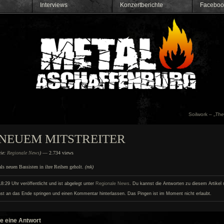
Interviews
Konzertberichte
Faceboo
Soilwork – „
The 
NEUEM MITSTREITER
rie:
Regionale News
)
— 2.734 views
ls neuen Bassisten in ihre Reihen geholt.
(mk)
:29 Uhr veröffentlicht und ist abgelegt unter
Regionale News
. Du kannst die Antworten zu diesem Artikel m
st an das Ende springen und einen Kommentar hinterlassen. Das Pingen ist im Moment nicht erlaubt.
e eine Antwort