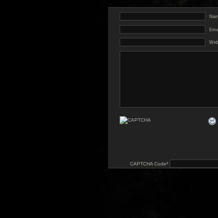
Name
Emai
Web
CAPTCHA Code
*