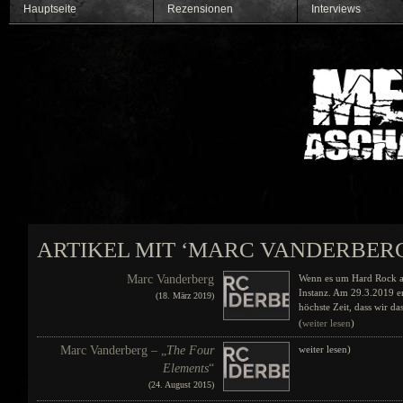
Hauptseite
Rezensionen
Interviews
ARTIKEL MIT ‘MARC VANDERBER
Marc Vanderberg
Wenn es um Hard Rock au
Instanz. Am 29.3.2019 er
(18. März 2019)
höchste Zeit, dass wir d
(
weiter lesen
)
Marc Vanderberg – „
The Four
weiter lesen)
Elements
“
(24. August 2015)