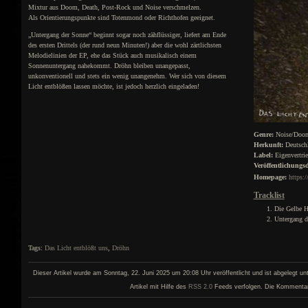
Mixtur aus Doom, Death, Post-Rock und Noise verschmelzen.
Als Orientierungspunkte sind Totenmond oder Richthofen geeignet.
„Untergang der Sonne“ beginnt sogar noch zähflüssiger, liefert am Ende
des ersten Drittels (der rund neun Minuten!) aber die wohl zärtlichsten
Melodielinien der EP, ehe das Stück auch musikalisch einem
Sonnenuntergang nahekommt. Dröhn bleiben unangepasst,
unkonventionell und stets ein wenig unangenehm. Wer sich von diesem
Licht entblößen lassen möchte, ist jedoch herzlich eingeladen!
Genre:
Noise/Doo
Herkunft:
Deutsch
Label:
Eigenvertri
Veröffentlichungs
Homepage:
https:
Tracklist
Die Gelbe 
Untergang d
Tags:
Das Licht entblößt uns
,
Dröhn
Dieser Artikel wurde am Sonntag, 22. Juni 2025 um 20:08 Uhr veröffentlicht und ist abgelegt un
Artikel mit Hilfe des
RSS 2.0
Feeds verfolgen. Die Kommentar- 