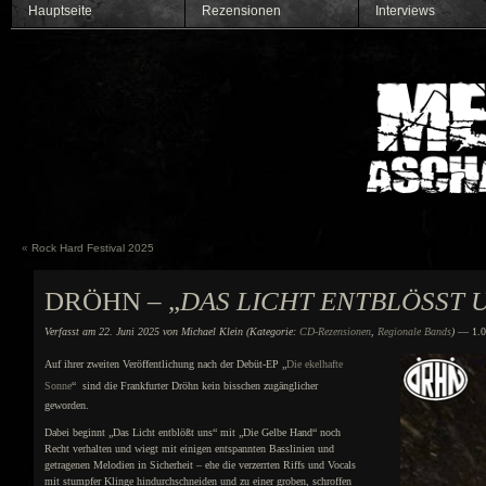
Hauptseite
Rezensionen
Interviews
«
Rock Hard Festival 2025
DRÖHN – „
DAS LICHT ENTBLÖSST U
Verfasst am 22. Juni 2025 von Michael Klein (Kategorie:
CD-Rezensionen
,
Regionale Bands
)
— 1.0
Auf ihrer zweiten Veröffentlichung nach der Debüt-EP „
Die ekelhafte
Sonne
“ sind die Frankfurter Dröhn kein bisschen zugänglicher
geworden.
Dabei beginnt „Das Licht entblößt uns“ mit „Die Gelbe Hand“ noch
Recht verhalten und wiegt mit einigen entspannten Basslinien und
getragenen Melodien in Sicherheit – ehe die verzerrten Riffs und Vocals
mit stumpfer Klinge hindurchschneiden und zu einer groben, schroffen