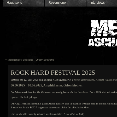
Hauptseite
Rezensionen
Interviews
«
Melancholic Seasons –
„Four Seasons”
ROCK HARD FESTIVAL 2025
Verfasst am 12. Juni 2025 von Michael Klein (Kategorie:
Festival-Rezensionen
,
Konzert-Rezensione
06.06.2025 – 08.06.2025, Amphitheater, Gelsenkirchen
Die Wetteraussichten im Vorfeld waren nur wenig besser als
im Jahr davor
. Doch 2024 sind wir weite
Spoiler: Hat fast geklappt.
Das Orga-Team hat jedenfalls ganze Arbeit geleistet und in deutlich weniger Zeit als normal ein tol
Baustellen für die BUGA angepasst. Ansonsten bleibt fast alles beim Alten.
Und ja, die alte Security ist auch wieder am Start! Also let’s Go! (mk)