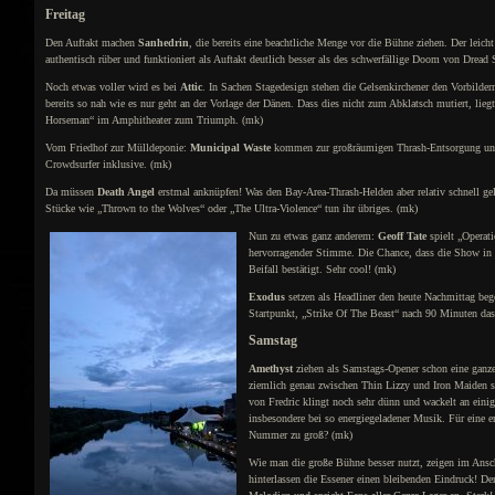
Freitag
Den Auftakt machen
Sanhedrin
, die bereits eine beachtliche Menge vor die Bühne ziehen. Der le
authentisch rüber und funktioniert als Auftakt deutlich besser als des schwerfällige Doom von Dread 
Noch etwas voller wird es bei
Attic
. In Sachen Stagedesign stehen die Gelsenkirchener den Vorbilde
bereits so nah wie es nur geht an der Vorlage der Dänen. Dass dies nicht zum Abklatsch mutiert, liegt
Horseman“ im Amphitheater zum Triumph. (mk)
Vom Friedhof zur Mülldeponie:
Municipal Waste
kommen zur großräumigen Thrash-Entsorgung und
Crowdsurfer inklusive. (mk)
Da müssen
Death Angel
erstmal anknüpfen! Was den Bay-Area-Thrash-Helden aber relativ schnell gel
Stücke wie „Thrown to the Wolves“ oder „The Ultra-Violence“ tun ihr übriges. (mk)
Nun zu etwas ganz anderem:
Geoff Tate
spielt „Operat
hervorragender Stimme. Die Chance, dass die Show in 
Beifall bestätigt. Sehr cool! (mk)
Exodus
setzen als Headliner den heute Nachmittag be
Startpunkt, „Strike Of The Beast“ nach 90 Minuten das
Samstag
Amethyst
ziehen als Samstags-Opener schon eine ganz
ziemlich genau zwischen Thin Lizzy und Iron Maiden sol
von Fredric klingt noch sehr dünn und wackelt an eini
insbesondere bei so energiegeladener Musik. Für eine e
Nummer zu groß? (mk)
Wie man die große Bühne besser nutzt, zeigen im Ans
hinterlassen die Essener einen bleibenden Eindruck! De