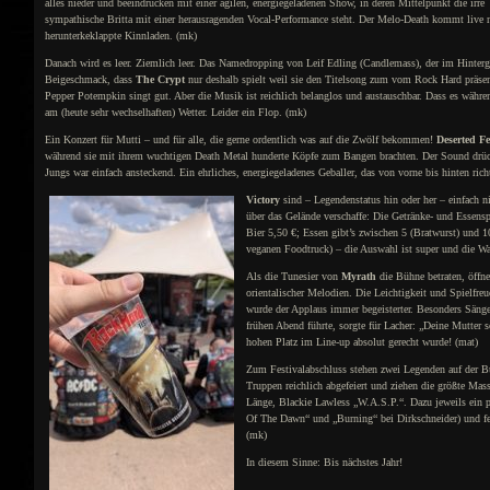
alles nieder und beeindrucken mit einer agilen, energiegeladenen Show, in deren Mittelpunkt die irre
sympathische Britta mit einer herausragenden Vocal-Performance steht. Der Melo-Death kommt live no
herunterkeklappte Kinnladen. (mk)
Danach wird es leer. Ziemlich leer. Das Namedropping von Leif Edling (Candlemass), der im Hintergru
Beigeschmack, dass
The Crypt
nur deshalb spielt weil sie den Titelsong zum vom Rock Hard pr
Pepper Potempkin singt gut. Aber die Musik ist reichlich belanglos und austauschbar. Dass es währ
am (heute sehr wechselhaften) Wetter. Leider ein Flop. (mk)
Ein Konzert für Mutti – und für alle, die gerne ordentlich was auf die Zwölf bekommen!
Deserted F
während sie mit ihrem wuchtigen Death Metal hunderte Köpfe zum Bangen brachten. Der Sound drückt
Jungs war einfach ansteckend. Ein ehrliches, energiegeladenes Geballer, das von vorne bis hinten ric
Victory
sind – Legendenstatus hin oder her – einfach n
über das Gelände verschaffe: Die Getränke- und Essens
Bier 5,50 €; Essen gibt’s zwischen 5 (Bratwurst) und 1
veganen Foodtruck) – die Auswahl ist super und die Wa
Als die Tunesier von
Myrath
die Bühne betraten, öffne
orientalischer Melodien. Die Leichtigkeit und Spielfre
wurde der Applaus immer begeisterter. Besonders Säng
frühen Abend führte, sorgte für Lacher: „Deine Mutter 
hohen Platz im Line-up absolut gerecht wurde! (mat)
Zum Festivalabschluss stehen zwei Legenden auf der 
Truppen reichlich abgefeiert und ziehen die größte Mas
Länge, Blackie Lawless „W.A.S.P.“. Dazu jeweils ein p
Of The Dawn“ und „Burning“ bei Dirkschneider) und ferti
(mk)
In diesem Sinne: Bis nächstes Jahr!