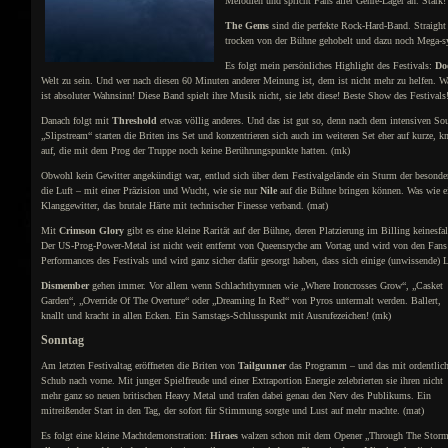
Melodien und spricht Fans aller Genre-Lager an. Stark!
The Gems
sind die perfekte Rock-Hard-Band. Straigh
trocken von der Bühne gehobelt und dazu noch Mega-
Es folgt mein persönliches Highlight des Festivals:
Do
Welt zu sein. Und wer nach diesen 60 Minuten anderer Meinung ist, dem ist nicht mehr zu helfen. W
ist absoluter Wahnsinn! Diese Band spielt ihre Musik nicht, sie lebt diese! Beste Show des Festivals
Danach folgt mit
Threshold
etwas völlig anderes. Und das ist gut so, denn nach dem intensiven S
„Slipstream“ starten die Briten ins Set und konzentrieren sich auch im weiteren Set eher auf kurze,
auf, die mit dem Prog der Truppe noch keine Berührungspunkte hatten. (mk)
Obwohl kein Gewitter angekündigt war, entlud sich über dem Festivalgelände ein Sturm der besondere
die Luft – mit einer Präzision und Wucht, wie sie nur
Nile
auf die Bühne bringen können. Was wie ein
Klanggewitter, das brutale Härte mit technischer Finesse verband. (mat)
Mit
Crimson Glory
gibt es eine kleine Rarität auf der Bühne, deren Platzierung im Billing keinesfa
Der US-Prog-Power-Metal ist nicht weit entfernt von Queensryche am Vortag und wird von den Fans b
Performances des Festivals und wird ganz sicher dafür gesorgt haben, dass sich einige (unwissende
Dismember
gehen immer. Vor allem wenn Schlachthymnen wie „Where Ironcrosses Grow“, „Casket
Garden“, „Override Of The Overture“ oder „Dreaming In Red“ von Pyros untermalt werden. Ballert,
knallt und kracht in allen Ecken. Ein Samstags-Schlusspunkt mit Ausrufezeichen! (mk)
Sonntag
Am letzten Festivaltag eröffneten die Briten von
Tailgunner
das Programm – und das mit ordentlic
Schub nach vorne. Mit junger Spielfreude und einer Extraportion Energie zelebrierten sie ihren nicht
mehr ganz so neuen britischen Heavy Metal und trafen dabei genau den Nerv des Publikums. Ein
mitreißender Start in den Tag, der sofort für Stimmung sorgte und Lust auf mehr machte. (mat)
Es folgt eine kleine Machtdemonstration:
Hiraes
walzen schon mit dem Opener „Through The Stor