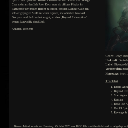
Sprich: Die Spät-80er Metallica standen für den Sound von Damage
Case mehr als deutlich Pate. Doch statt als billiges Plagiat im
Fahrwasser der großen Heroen zu enden, frischen Damage Case den
schwer geprägten Stoff mit einer eigenen, melodischen Note auf.
Das passt und funktioniert so gut, so dass „Beyond Redemption”
extrem kurzweilig durchläuft.
Anhören, abfeiern!
Genre
: Heavy Meta
Herkunft
: Deutsch
Label
: Eigenprodu
Veröffentlichung
Homepage
:
https:/
Tracklist
Dream Ahea
Beyond Red
Start Again
Remain
Dead-End A
Out Of Spic
Revenge & 
Dieser Artikel wurde am Sonntag, 25. Mai 2025 um 19:55 Uhr veröffentlicht und ist abgelegt un