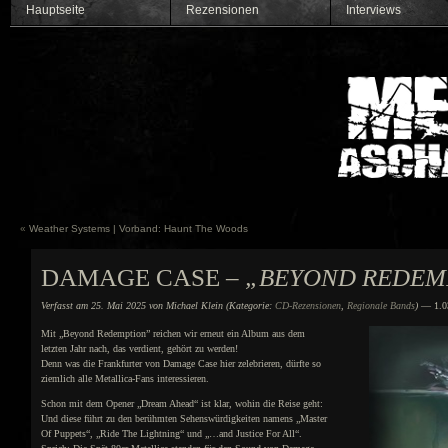
Hauptseite
Rezensionen
Interviews
«
Weather Systems | Vorband: Haunt The Woods
DAMAGE CASE –
„BEYOND REDEM
Verfasst am 25. Mai 2025 von Michael Klein (Kategorie:
CD-Rezensionen
,
Regionale Bands
)
— 1.03
Mit „Beyond Redemption” reichen wir erneut ein Album aus dem
letzten Jahr nach, das verdient, gehört zu werden!
Denn was die Frankfurter von Damage Case hier zelebrieren, dürfte so
ziemlich alle Metallica-Fans interessieren.
Schon mit dem Opener „Dream Ahead“ ist klar, wohin die Reise geht:
Und diese führt zu den berühmten Sehenswürdigkeiten namens „Master
Of Puppets“, „Ride The Lightning“ und „…and Justice For All“.