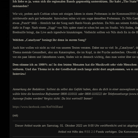
Ich liebe es ja, wenn sich die regionalen Bands gegenseitig unterstützen. Ihr habt „The St
entstanden?
Wie wir, proben auch Corbian schon seit einigen Jahren in einem Proberaum in der Kommune2010 in
mittlerweile auch gut befreundet. Inzwischen teilen wir uns sogar denselben Proberaum. Zu Nils Gas
etwas „Punch“ fehlt – förmlich hat der Song nach Harsh-Vocals geschrien. Da Nils aus seinem Kehlkop
dafür in Frage. Nach einem „Siggi“ von Nils später stand er schon bei uns im Studio. Wir finden, da
Bredouille bringt, das Live auch irgendwie hinzukriegen. Vielleicht sollten wir Nils doch fix in die
Welchen „Cataclysm“ besingt ihr denn in eurem Song?
Auch hier wollen wir nicht zu viel von unseren Texten verraten. Daher nur so viel: In „Cataclysm“,
Thema mentale Gesundheit, also um Katastrophen, die im Kopf, in der Psyche ausbrechen. Obwohl de
vor ein paar Jahren und Jahrzehnten waren, finden wir es dennoch wichtig, dass man weiter über sie s
Dem stimme ich zu 1000% zu! In den letzten Monaten hat die Musikwelt sehr viele Mensch
verloren. Und das Thema ist in der Gesellschaft noch lange nicht dort angekommen, wo es st
Interview!
Anmerkung der Redaktion: Solltest du selbst das Gefühl haben, dass du dich in einer ausweglosen od
wähle bitte die kostenlose Rufnummer 0800-1110111 oder 0800-1110222 der Telefonseelsorge (www.tel
Auswege finden werden! Vergiss nicht: Du bist wertvoll! Immer!
https://www.facebook.com/RedVeilBand
(
mk
)
Dieser Artikel wurde am Samstag, 01. Oktober 2022 um 9:00 Uhr veröffentlicht und ist abgeleg
Artikel mit Hilfe des
RSS 2.0
Feeds verfolgen. Die Kommentar- 