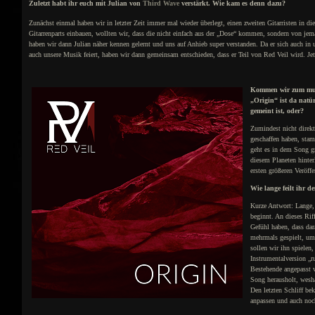
Zuletzt habt ihr euch mit Julian von
Third Wave
verstärkt. Wie kam es denn dazu?
Zunächst einmal haben wir in letzter Zeit immer mal wieder überlegt, einen zweiten Gitarristen in d
Gitarrenparts einbauen, wollten wir, dass die nicht einfach aus der „Dose“ kommen, sondern von j
haben wir dann Julian näher kennen gelernt und uns auf Anhieb super verstanden. Da er sich auch in
auch unsere Musik feiert, haben wir dann gemeinsam entschieden, dass er Teil von Red Veil wird. Jetzt 
Kommen wir zum musi
„Origin“ ist da natü
gemeint ist, oder?
Zumindest nicht direkt
geschaffen haben, stam
geht es in dem Song g
diesem Planeten hinter
ersten größeren Veröff
Wie lange feilt ihr 
Kurze Antwort: Lange, 
beginnt. An dieses Riff
Gefühl haben, dass da
mehrmals gespielt, um
sollen wir ihn spielen,
Instrumentalversion „r
Bestehende angepasst 
Song herausholt, wesha
Den letzten Schliff b
anpassen und auch noc