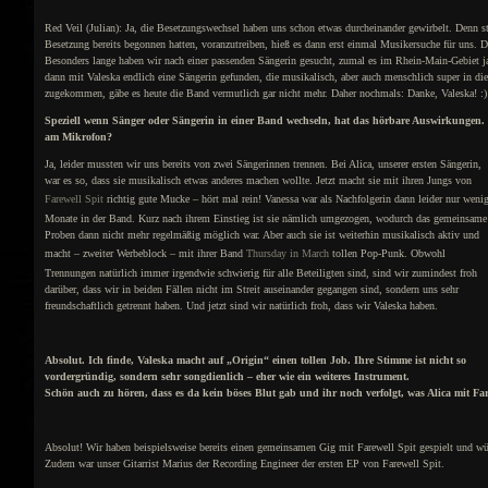
Red Veil (Julian): Ja, die Besetzungswechsel haben uns schon etwas durcheinander gewirbelt. Denn st
Besetzung bereits begonnen hatten, voranzutreiben, hieß es dann erst einmal Musikersuche für uns. Da
Besonders lange haben wir nach einer passenden Sängerin gesucht, zumal es im Rhein-Main-Gebiet 
dann mit Valeska endlich eine Sängerin gefunden, die musikalisch, aber auch menschlich super in di
zugekommen, gäbe es heute die Band vermutlich gar nicht mehr. Daher nochmals: Danke, Valeska! :)
Speziell wenn Sänger oder Sängerin in einer Band wechseln, hat das hörbare Auswirkungen.
am Mikrofon?
Ja, leider mussten wir uns bereits von zwei Sängerinnen trennen. Bei Alica, unserer ersten Sängerin,
war es so, dass sie musikalisch etwas anderes machen wollte. Jetzt macht sie mit ihren Jungs von
Farewell Spit
richtig gute Mucke – hört mal rein! Vanessa war als Nachfolgerin dann leider nur weni
Monate in der Band. Kurz nach ihrem Einstieg ist sie nämlich umgezogen, wodurch das gemeinsame
Proben dann nicht mehr regelmäßig möglich war. Aber auch sie ist weiterhin musikalisch aktiv und
macht – zweiter Werbeblock – mit ihrer Band
Thursday in March
tollen Pop-Punk. Obwohl
Trennungen natürlich immer irgendwie schwierig für alle Beteiligten sind, sind wir zumindest froh
darüber, dass wir in beiden Fällen nicht im Streit auseinander gegangen sind, sondern uns sehr
freundschaftlich getrennt haben. Und jetzt sind wir natürlich froh, dass wir Valeska haben.
Absolut. Ich finde, Valeska macht auf „Origin“ einen tollen Job. Ihre Stimme ist nicht so
vordergründig, sondern sehr songdienlich – eher wie ein weiteres Instrument.
Schön auch zu hören, dass es da kein böses Blut gab und ihr noch verfolgt, was Alica mit Far
Absolut! Wir haben beispielsweise bereits einen gemeinsamen Gig mit Farewell Spit gespielt und 
Zudem war unser Gitarrist Marius der Recording Engineer der ersten EP von Farewell Spit.