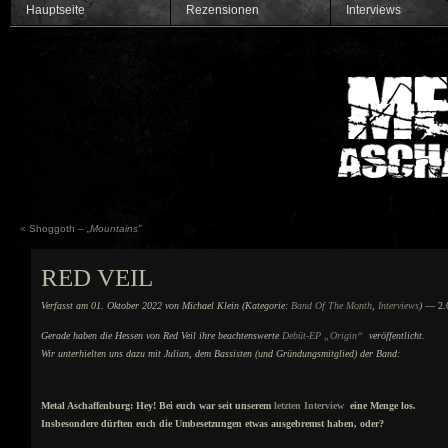
Hauptseite
Rezensionen
Interviews
«
Shoggoth –
„Mountains”
RED VEIL
Verfasst am 01. Oktober 2022 von Michael Klein (Kategorie:
Band Of The Month
,
Interviews
)
— 2.0
Gerade haben die Hessen von Red Veil ihre beachtenswerte
Debüt-EP „Origin“
veröffentlicht.
Wir unterhielten uns dazu mit Julian, dem Bassisten (und Gründungsmitglied) der Band:
Metal Aschaffenburg: Hey! Bei euch war seit unserem
letzten Interview
eine Menge los.
Insbesondere dürften euch die Umbesetzungen etwas ausgebremst haben, oder?