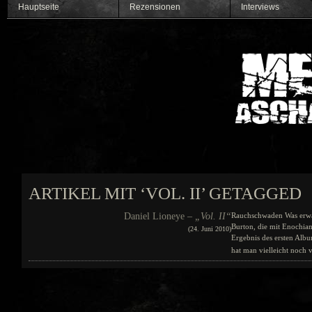
Hauptseite
Rezensionen
Interviews
ARTIKEL MIT ‘VOL. II’ GETAGGED
Daniel Lioneye –
„Vol. II“
Rauchschwaden Was erwa
Burton, die mit Enochi
(24. Juni 2010)
Ergebnis des ersten Albu
hat man vielleicht noch