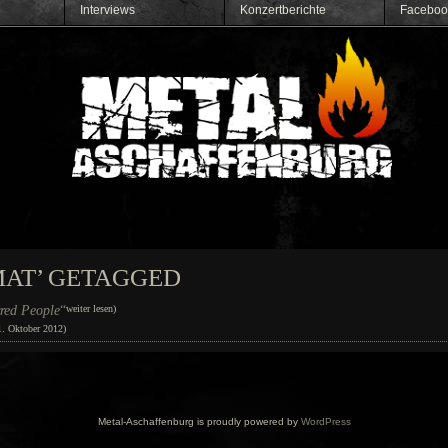
Interviews
Konzertberichte
Faceboo
MAT’ GETAGGED
red People
“
weiter lesen)
1. Oktober 2012)
Metal-Aschaffenburg is proudly powered by
WordPress