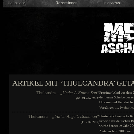
Hauptseite
Rezensionen
Interviews
ARTIKEL MIT ‘THULCANDRA’ GE
Thulcandra –
„Under A Frozen Sun“
Frostiger Wind aus dem 
der neuen Scheibe der sc
(03. Oktober 2011)
Obscura und Helfahrt bes
Vorgänger „... (
weiter le
Thulcandra –
„Fallen Angel’s Dominion“
Deutsch-Schwedische Koop
Scheibe der deutschen B
(11. Juni 2010)
wurde bereits im Jahr 20
Zintz im Jahr 2005 war ..