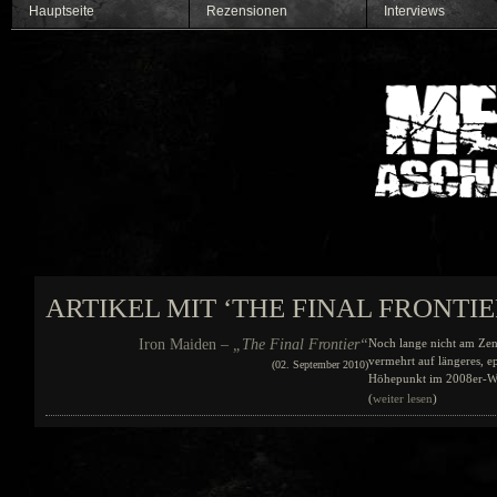
Hauptseite
Rezensionen
Interviews
ARTIKEL MIT ‘THE FINAL FRONTI
Iron Maiden –
„The Final Frontier“
Noch lange nicht am Zen
vermehrt auf längeres, ep
(02. September 2010)
Höhepunkt im 2008er-Wer
(
weiter lesen
)