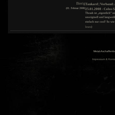
Bierig
Tankard | Vorband:
(01. Februar 2008)
25.01.2008 - Colos-S
Thrash ist „eigentlich“ 
unoriginell und langweil
einfach nur cool! So wie
lesen
)
Metal-Aschaffenbu
Impressum & Konta