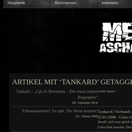
Hauptseite
Rezensionen
Interviews
ARTIKEL MIT ‘TANKARD’ GETAGG
Tankard – „
Life In Beermuda – Die etwas andere
weiter lesen)
Biographie
“
(09. September 2014)
Erbaaaaaarmeee! Zu spät: Die Hesse komme!
Tankard | Vorband:
(01. Februar 2008)
25.01.2008 - Colos-S
Jawoll, und zwar gleich
Colos-Saal unsicher. Den