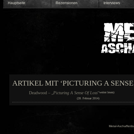
Hauptseite
Rezensionen
Interviews
ARTIKEL MIT ‘PICTURING A SENS
Deadwood – „
Picturing A Sense Of Loss
“
weiter lesen)
(28. Februar 2014)
Metal-Aschaffenbu