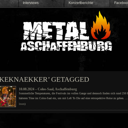
Interviews
Konzertberichte
Faceboo
KKEKNAEKKER’ GETAGGED
10.08.2024 – Colos-Saal, Aschaffenburg
Sommerliche Temperaturen, die Festivals im vollen Gange und dennoch finden sich rund 250 
härteren Töne im Colos-Saal ein, um mit Left To Die auf eine retrospektive Reise zu gehen. ...
lesen
)