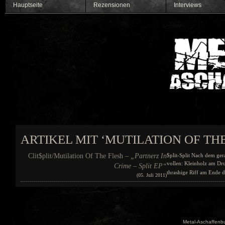
Hauptseite
Rezensionen
Interviews
ARTIKEL MIT ‘MUTILATION OF TH
Clit$plit/Mutilation Of The Flesh –
„Partnerz In
$plit-Split Nach dem ger
vollen: Kleinholz am Dru
Crime – Split EP“
thrashige Riff am Ende d
(05. Juli 2011)
Metal-Aschaffenbu