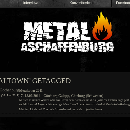
Interviews
Konzertberichte
Faceboo
TALTOWN’ GETAGGED
l Gothenburg
Metaltown 2011
(28. Juni 2011)
17.-18.06.2011 – Göteborg Galopp, Göteborg (Schweden)
Müssen es immer Wacken oder das Breeze sein, wenn es um die alljährliche Festivalfrage geht
natürlich nicht! Angestachelt vom genialen Line-Up machten sich die drei Metal-Aschaffenbur
Mathias, Linda und Tim nach Schweden auf, um sich ... (
weiter lesen
)