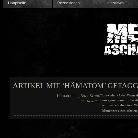
Hauptseite
Rezensionen
Interviews
ARTIKEL MIT ‘HÄMATOM’ GETAG
Hämatom –
„Stay Kränk“
Entweder - Oder Wenn si
um gemeinsam mit Produz
(01. Januar 2010)
automatisch die Stirn. W
Münchner einen sehr eige