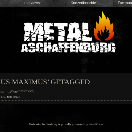
Interviews
Konzertberichte
Faceboo
RCUS MAXIMUS’ GETAGGED
us – „
Nine
“
weiter lesen)
(16. Juni 2012)
Metal-Aschaffenburg is proudly powered by
WordPress