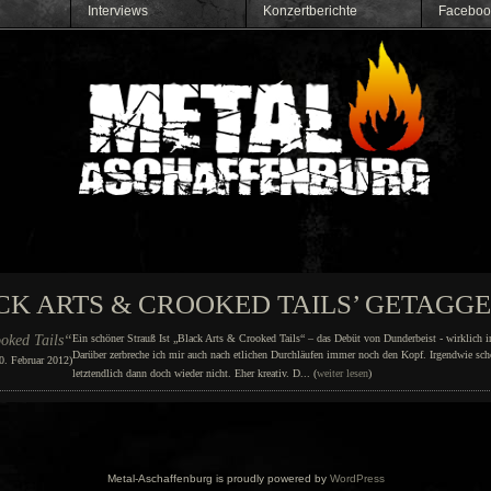
Interviews
Konzertberichte
Faceboo
ACK ARTS & CROOKED TAILS’ GETAGG
oked Tails“
Ein schöner Strauß Ist „Black Arts & Crooked Tails“ – das Debüt von Dunderbeist - wirklich i
Darüber zerbreche ich mir auch nach etlichen Durchläufen immer noch den Kopf. Irgendwie sch
0. Februar 2012)
letztendlich dann doch wieder nicht. Eher kreativ. D... (
weiter lesen
)
Metal-Aschaffenburg is proudly powered by
WordPress