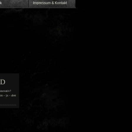
k
Impressum & Kontakt
ED
nnovativ?
on – ja – aber