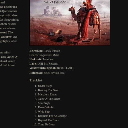
n und
und gesetzt und
X-Querverweise
rgt dafür, dass
 Das Songwriting
 hohem Niveau
rt versehenen
eyond The
 Goodbye
“ und
ighlights, ohne
Bewertung:
13/15 Punkte
en. Allen
Genre:
Progressive Metal
 auch „
Tales Of
Herkunft:
Tunesien
uch auf keinen
Label:
XIII Bis Records
nd und Arkan
Veröffentlichungsdatum:
08.11.2011
Homepage:
www.Myrath.com
Tracklist
Under Siege
Braving The Seas
Merciless Times
Tales Of The Sands
Sour Sigh
Dawn Within
Wide Shut
Requiem For A Goodbye
Beyond The Stars
Time To Grow