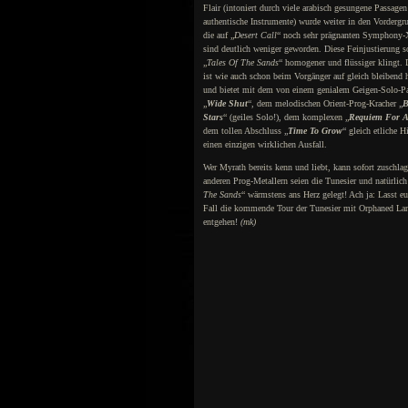
Flair (intoniert durch viele arabisch gesungene Passage
authentische Instrumente) wurde weiter in den Vordergr
die auf „
Desert Call
“ noch sehr prägnanten Symphony-
sind deutlich weniger geworden. Diese Feinjustierung so
„
Tales Of The Sands
“ homogener und flüssiger klingt.
ist wie auch schon beim Vorgänger auf gleich bleibend
und bietet mit dem von einem genialem Geigen-Solo-Pa
„
Wide Shut
“, dem melodischen Orient-Prog-Kracher „
B
Stars
“ (geiles Solo!), dem komplexen „
Requiem For A
dem tollen Abschluss „
Time To Grow
“ gleich etliche H
einen einzigen wirklichen Ausfall.
Wer Myrath bereits kenn und liebt, kann sofort zuschlag
anderen Prog-Metallern seien die Tunesier und natürlich
The Sands
“ wärmstens ans Herz gelegt! Ach ja: Lasst e
Fall die kommende Tour der Tunesier mit Orphaned La
entgehen!
(mk)