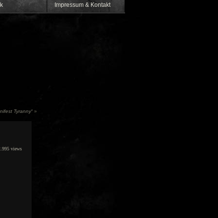
k
Impressum & Kontakt
nifest Tyranny
“
»
995 views