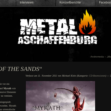
Interviews
Konzertberichte
Faceboo
Andromeda – „
Ma
OF THE SANDS
“
Verfasst am 11. November 2011 von Michael Klein (Kategorie:
CD-Rezensionen
)
— 2.
ie vor ein
Band
Myrath
wie
ressive Elemente
 zu vereinen.
eingespielt.
geworden. Myrath
s orientalische