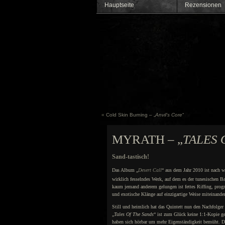
Hauptseite
Rezensionen
«
Cold Skin Burning – „
Anvil’s Core
“
MYRATH – „
TALES 
Sand-tastisch!
Das Album „
Desert Call
“ aus dem Jahr 2010 ist nach w
wirklich fesselndes Werk, auf dem es der tunesischen 
kaum jemand anderem gelungen ist fettes Riffing, prog
und exotische Klänge auf einzigartige Weise miteinander
Still und heimlich hat das Quintett nun den Nachfolger 
„
Tales Of The Sands
“ ist zum Glück keine 1:1-Kopie 
haben sich hörbar um mehr Eigenständigkeit bemüht. Da