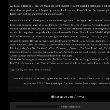
Als nächstes spielten
Gojira
. Die Musik der vier Franzosen wechselte ständig zwischen düster-atm
ziemlich anstrengend und auch langweilig, was das Publikum mit offensichtlichem Desinteresse quitti
Länge, doch auch das war irgendwann durchgestanden.
Letztlich war die Zeit für den großen Fisch im Becken gekommen. Anfangs waren
In Flames
noch vo
Peter waren erkennbar, während sie das Intro zu „
The Chosen Pessismist
“ spielten. Als nach knappen 
war nun vollends zu sehen. Als der Song vorbei war, fiel auch der normale Banner im Hintergrund,
nur ein Lied lang, danach zeigte sie elliptische, schwarz-weiße Kreise. Eine stilisierte Galaxie? Mög
Überraschenderweise spielten sie relativ wenig Material vom aktuellen Album „
A Sense Of Purpose
“,
sie auch die liberale Haltung In Flames‘ zum Runterladen von Musik: „Buy the song, download it, I 
sorgte er für den Lacher des Abends: Als jemand einen Schuh auf die Bühne warf, sah er sich diesen
Mit Songs wie „
Only For The Weak
“, „
Cloud Connected
“, „
Colony
“, „
The Quiet Place
“ und „
Pinba
meisten mitgesungen wurde aber bei „
Come Clarity
“. Am Vortag war die Band in Köln, wo mehr als
Anders‘ Aussage waren die Wiesbadener lauter beim Mitsingen.
Wider aller Erwartungen spielten sie nicht „
My Sweet Shadow
“ als letzten Song, sondern „
Move Thr
Um 22:08 Uhr kam mit „
Take This Life
“ dann aber der endgültig letzte Song und In Flames entließe
Tags:
Gojira
,
In Flames
,
Sonic Syndicate
Dieser Artikel wurde am Donnerstag, 09. Oktober 2008 um 13:05 Uhr veröffentlicht und ist abge
mit Hilfe des
RSS 2.0
Feeds verfolgen. Du kannst an das Ende springen und einen K
Hinterlasse eine Antwort
Name (erforderlich)