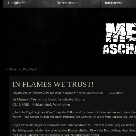
Hauptseite
Rezensionen
Interviews
«
Klamm –
„Frostfluss“
IN FLAMES WE TRUST!
Verfasst am 09. Oktober 2008 von (ma) (Kategorie:
Konzert-Rezensionen
)
— 4.273 views
In Flames | Vorbands: Sonic Syndicate, Gojira
05.10.2008 – Schlachthof, Wiesbaden
„Der frühe Vogel fängt den Wurm“, sagt der Volksmund. In diesem Fall stimmte das auch, denn obwo
vor Ort – und wurden belohnt mit einem Parkplatz, der wortwörtlich direkt vorm Eingang lag. Das wa
Gegen 18:30 Uhr fingen die Schweden von
Sonic Syndicate
an – mit dem selben Song wie immer. Di
des Schlagzeuges, erhaben über allen anderen Bandmitgliedern. Eine weise Entscheidung, denn abges
Nach nur 30 Minuten war das Trauerspiel dann glücklicherweise vorbei.