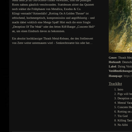
Mehr denn je im Old-School-Thrash verwurzelt, sind die punkigen
Roots nahezu gänzlich verschwunden. Stattdessen zitiert das Quintett
noch stärker die Frühphasen von Metallica, Exodus & Co.
Klingt verstaubt? Keinesfalls! „Rotting On A Golden Throne“ ist
erfrischend, hochenergetisch, kompromisslos und angriffslustig – und
macht dabei wirklich eine Menge Spaß! Hört euch die erste Single
„Deception Of The Weak“ oder den fetten Riff-Banger „Concrete Hell“
an, um einen Eindruck davon zu bekommen.
Ein absolut hochklassiger Thrash Metal-Release, der den Stellenwert
von Zerre weiter untermauern wird – Senkrechtstarter hin oder her…
Genre
: Thrash Met
Herkunft
: Deutsch
Label
: Dying Vict
Veröffentlichung
Homepage
:
https:
Tracklist
Intro
Pigs will be
Deception o
Mental Vaca
Concrete He
Rotting on 
Tin God
Killing Tast
No Alibi