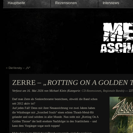
Hauptseite
Rezensionen
Interviews
«
DieVersity – „
IV
“
ZERRE –
„ROTTING ON A GOLDEN 
Verfasst am 16. Mai 2026 von Michael Klein (Kategorie:
CD-Rezensionen
,
Regionale Bands
)
— 227
Darf man Zerre als Senkrechtstarter bezeichnen, obwohl die Band schon
seit 2012 aktiv ist?
Auf jeden Fall! Denn mit ihrer Neuausrichtung vor zwei Jahren haben
die Würzburger mit „Scorched Souls“ einen echten Thrash-Metal-Hit
gelandet und sind seitdem in aller Munde. Nun steht mit „Rotting On A
Golden Throne“ der heiß ersehnte Nachfolger in den Startlöchern – und
kann dem Vorgänger sogar noch toppen!