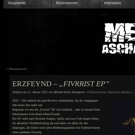
Hauptseite
Rezensionen
Interviews
«
Heavysaurus
ERZFEYND –
„FIVRRIST EP”
Verfasst am 12. Januar 2025 von Michael Klein (Kategorie:
CD-Rezensionen
,
Regionale Bands
)
— 1
2025 – Zeit endlich ein paar Reviews nachzuholen, für die vergangenes
Jahr keine Zeit mehr war.
Beginnen wir mit der „Fivrrist“ EP von Erzfeynd – dem in unserer Ecke
beheimateten Solo-Black-Metal-Projekt.
Die EP stellt nach diversen Singles, Splits und zwei Full-length-Alben
die aktuellste Veröffentlichung dar und dient vor allem für alle
diejenigen, die bisher noch keine Berührungspunkte mit Erzfeynd hatten
einen perfekten Einstieg.