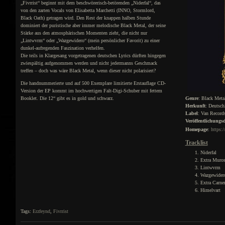
„Fivrrist“ beginnt mit dem beschwörerisch-betörenden „Niderfal“, das
von den zarten Vocals von Elisabetta Marchetti (INNO, Stormlord,
Black Oath) getragen wird. Den Rest der knappen halben Stunde
dominiert der puristische aber immer melodische Black Metal, der seine
Stärke aus den atmosphärischen Momenten zieht, die nicht nur
„Lintwvrm“ oder „Wazgewidero“ (mein persönlicher Favorit) zu einer
dunkel-aufregenden Faszination verhelfen.
Die teils in Klargesang vorgetragenen deutschen Lyrics dürften hingegen
zwiespältig aufgenommen werden und nicht jedermanns Geschmack
treffen – doch was wäre Black Metal, wenn dieser nicht polarisiert?
Die handnummerierte und auf 500 Exemplare limitierte Erstauflage CD-
Version der EP kommt im hochwertigen Falt-Digi-Schuber mit fettem
Booklet. Die 12“ gibt es in gold und schwarz.
Genre
: Black Meta
Herkunft
: Deutsch
Label
: Van Record
Veröffentlichung
Homepage
:
https:
Tracklist
Niderfal
Extra Muro
Lintwvrm
Wazgewider
Extra Carn
Himelvart
Tags:
Erzfeynd
,
Fivrrist