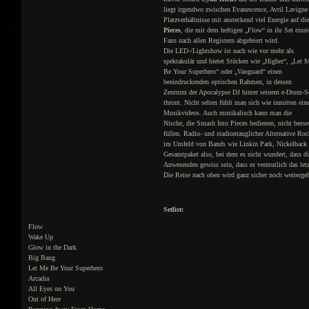
liegt irgendwo zwischen Evanescence, Avril Lavigne
Platzverhältnisse mit ansteckend viel Energie auf di
Pieces
, die mit dem heftigen „Flow“ in ihr Set einst
Fans nach allen Registern abgefeiert wird.
Die LED-/Lightshow ist nach wie vor mehr als
spektakulär und bietet Stücken wie „Higher“, „Let 
Be Your Superhero“ oder „Vanguard“ einen
beeindruckenden optischen Rahmen, in dessen
Zentrum der Apocalypse DJ hinter seinem e-Drum-S
thront. Nicht selten fühlt man sich wie inmitten ein
Musikvideos. Auch musikalisch kann man die
Nische, die Smash Into Pieces bedienen, nicht besse
füllen. Radio- und stadiontauglicher Alternative Roc
im Umfeld von Bands wie Linkin Park, Nickelback 
Gesamtpaket also, bei dem es nicht wundert, dass di
Anwesenden gewiss sein, dass es vermutlich das let
Die Reise nach oben wird ganz sicher noch weiterge
Setlist:
Flow
Wake Up
Glow in the Dark
Big Bang
Let Me Be Your Superhero
Arcadia
All Eyes on You
Out of Here