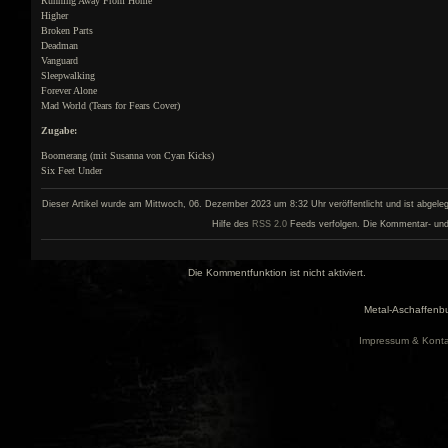
Running Away From Home
Higher
Broken Parts
Deadman
Vanguard
Sleepwalking
Forever Alone
Mad World (Tears for Fears Cover)
Zugabe:
Boomerang (mit Susanna von Cyan Kicks)
Six Feet Under
Dieser Artikel wurde am Mittwoch, 06. Dezember 2023 um 8:32 Uhr veröffentlicht und ist abgele
Hilfe des
RSS 2.0
Feeds verfolgen. Die Kommentar- und Pi
Die Kommentfunktion ist nicht aktiviert.
Metal-Aschaffenbu
Impressum & Konta