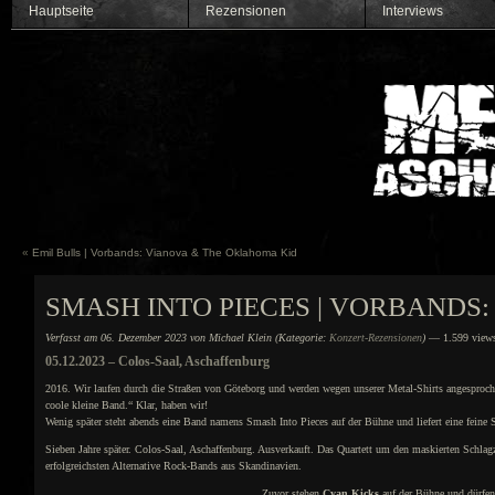
Hauptseite
Rezensionen
Interviews
«
Emil Bulls | Vorbands: Vianova & The Oklahoma Kid
SMASH INTO PIECES | VORBANDS:
Verfasst am 06. Dezember 2023 von Michael Klein (Kategorie:
Konzert-Rezensionen
)
— 1.599 view
05.12.2023 – Colos-Saal, Aschaffenburg
2016. Wir laufen durch die Straßen von Göteborg und werden wegen unserer Metal-Shirts angesproch
coole kleine Band.“ Klar, haben wir!
Wenig später steht abends eine Band namens Smash Into Pieces auf der Bühne und liefert eine feine
Sieben Jahre später. Colos-Saal, Aschaffenburg. Ausverkauft. Das Quartett um den maskierten Schlagz
erfolgreichsten Alternative Rock-Bands aus Skandinavien.
Zuvor stehen
Cyan Kicks
auf der Bühne und dürfen