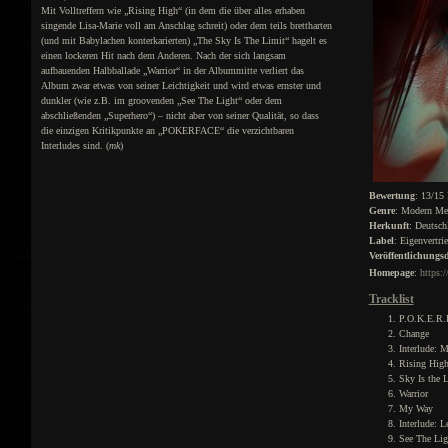
Mit Volltreffern wie „Rising High“ (in dem die über alles erhaben
singende Lisa-Marie voll am Anschlag schreit) oder dem teils brettharten
(und mit Babylachen konterkarierten) „The Sky Is The Limit“ hagelt es
einen lockeren Hit nach dem Anderen. Nach der sich langsam
aufbauenden Halbballade „Warrior“ in der Albummitte verliert das
Album zwar etwas von seiner Leichtigkeit und wird etwas ernster und
dunkler (wie z.B. im groovenden „See The Light“ oder dem
abschließenden „Superhero“) – nicht aber von seiner Qualität, so dass
die einzigen Kritikpunkte an „POKERFACE“ die verzichtbaren
Interludes sind. (
mk
)
Bewertung
: 13/15
Genre
: Modern Me
Herkunft
: Deutsch
Label
: Eigenvertri
Veröffentlichung
Homepage
:
https:/
Tracklist
P.O.K.E.R.
Change
Interlude: M
Rising Hig
Sky Is the 
Warrior
My Way
Interlude: L
See The Lig