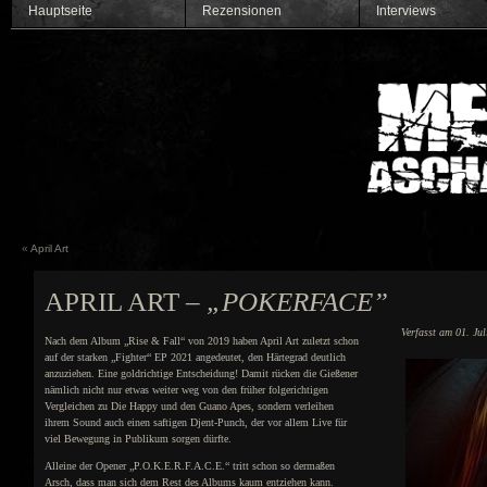
Hauptseite
Rezensionen
Interviews
«
April Art
APRIL ART –
„POKERFACE”
Verfasst am 01. Ju
Nach dem Album „Rise & Fall“ von 2019 haben April Art zuletzt schon
auf der starken „Fighter“ EP 2021 angedeutet, den Härtegrad deutlich
anzuziehen. Eine goldrichtige Entscheidung! Damit rücken die Gießener
nämlich nicht nur etwas weiter weg von den früher folgerichtigen
Vergleichen zu Die Happy und den Guano Apes, sondern verleihen
ihrem Sound auch einen saftigen Djent-Punch, der vor allem Live für
viel Bewegung in Publikum sorgen dürfte.
Alleine der Opener „P.O.K.E.R.F.A.C.E.“ tritt schon so dermaßen
Arsch, dass man sich dem Rest des Albums kaum entziehen kann.