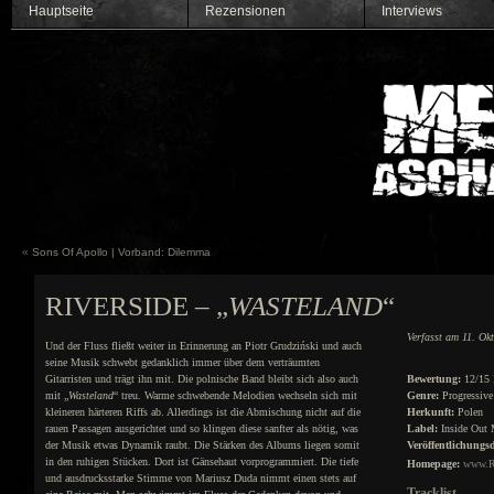
Hauptseite
Rezensionen
Interviews
«
Sons Of Apollo | Vorband: Dilemma
RIVERSIDE – „
WASTELAND
“
Verfasst am 11. Ok
Und der Fluss fließt weiter in Erinnerung an Piotr Grudziński und auch
seine Musik schwebt gedanklich immer über dem verträumten
Gitarristen und trägt ihn mit. Die polnische Band bleibt sich also auch
Bewertung:
12/15 
mit „
Wasteland
“ treu. Warme schwebende Melodien wechseln sich mit
Genre:
Progressive
kleineren härteren Riffs ab. Allerdings ist die Abmischung nicht auf die
Herkunft:
Polen
rauen Passagen ausgerichtet und so klingen diese sanfter als nötig, was
Label:
Inside Out 
der Musik etwas Dynamik raubt. Die Stärken des Albums liegen somit
Veröffentlichungs
in den ruhigen Stücken. Dort ist Gänsehaut vorprogrammiert. Die tiefe
Homepage:
www.Ri
und ausdrucksstarke Stimme von Mariusz Duda nimmt einen stets auf
Tracklist