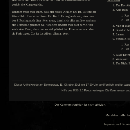
eine Reise mit. Man schwimmt im Fluss der Gedanken davon und
genießt die Klangteppiche.
The Day Aft
Acid Rain
Dennoch muss man sagen, dass hier nichts wirklich neu ist. Es fehlt der
Part
Wow-Effekt. Das letzte Etwas. Ein Kniff. Es mag auch sein, dass man
Part
den Silberling noch öfter hören muss, damit sich alles entfaltet und man
alle Flussarme gefunden hat. Vielleicht erwartet man auch zu viel von
Vale of Tear
solch einer Band, die schon so viel geliefert hat. Eines muss man aber
Guardian An
als Fazit sagen: Gut ist das Album allemal.
(mat)
Lament
Struggle Fo
Part
Part
River Down
Wasteland
The Night B
Dieser Artikel wurde am Donnerstag, 11. Oktober 2018 um 17:50 Uhr veröffentlicht und ist abge
Hilfe des
RSS 2.0
Feeds verfolgen. Die Kommentar- und Pi
Die Kommentfunktion ist nicht aktiviert.
Metal-Aschaffenbu
Impressum & Konta