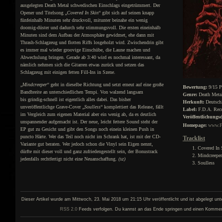
ausgelegten Death Metal schwedischen Einschlags eingetrümmert. Der
Opener und Titelsong „
Covered In Skin
“ gibt sich auf seinen knapp
fünfeinhalb Minuten sehr druckvoll, mitunter beinahe ein wenig
doomig-düster und dadurch sehr stimmungsvoll. Die ersten eineinhalb
Minuten sind dem Aufbau der Atmosphäre gewidmet, ehe dann mit
Thrash-Schlagzeug und flotten Riffs losgeholzt wird. Zwischendrin gibt
es immer mal wieder groovige Einschübe, die Laune machen und
Abwechslung bringen. Gerade ab 3:40 wird es nochmal interessant, da
nämlich nehmen sich die Gitarren etwas zurück und setzen das
Schlagzeug mit einigen fetten Fill-Ins in Szene.
„
Mindcreeper
“ geht in dieselbe Richtung und setzt erneut auf eine große
Bewertung:
9/15 P
Bandbreite an unterschiedlichen Tempi. Von walzend langsam
Genre:
Death Meta
bis grindig-schnell ist eigentlich alles dabei. Das bisher
Herkunft:
Deutsch
unveröffentlichge Grave-Cover „
Soulless
“ komplettiert das Release, fällt
Label:
F.D.A. Rec
im Vergleich zum eigenen Material aber ein wenig ab, da es deutlich
Veröffentlichungs
unspannender aufgemacht ist. Der neue, leicht fettere Sound steht der
Homepage:
www.F
EP gut zu Gesicht und gibt den Songs noch einein kleinen Push in
puncto Härte. Wer das Teil noch nicht im Schrank hat, ist mit der CD-
Tracklist
Variante gut beraten. Wer jedoch schon die Vinyl sein Eigen nennt,
Covered In 
dürfte mit dieser voll und ganz zufriedengestellt sein, der Bonustrack
Mindcreeper
jedenfalls rechtfertigt nicht eine Neuanschaffung.
(sz)
Soulless
Dieser Artikel wurde am Mittwoch, 23. Mai 2018 um 21:15 Uhr veröffentlicht und ist abgelegt unt
RSS 2.0
Feeds verfolgen. Du kannst an das Ende springen und einen Kommenta