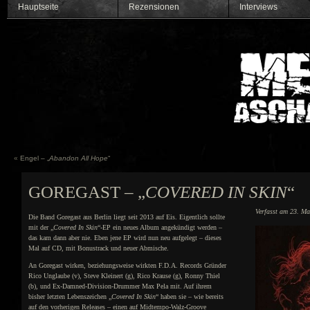
Hauptseite
Rezensionen
Interviews
«
Engel – „
Abandon All Hope
“
GOREGAST – „
COVERED IN SKIN
“
Verfasst am 23. Ma
Die Band Goregast aus Berlin liegt seit 2013 auf Eis. Eigentlich sollte
mit der „
Covered In Skin
“-EP ein neues Album angekündigt werden –
das kam dann aber nie. Eben jene EP wird nun neu aufgelegt – dieses
Mal auf CD, mit Bonustrack und neuer Abmische.
An Goregast wirken, beziehungsweise wirkten F.D.A. Records Gründer
Rico Unglaube (v), Steve Kleinert (g), Rico Krause (g), Ronny Thiel
(b), und Ex-Damned-Division-Drummer Max Pela mit. Auf ihrem
bisher letzten Lebenszeichen „
Covered In Skin
“ haben sie – wie bereits
auf den vorherigen Releases – einen auf Midtempo-Walz-Groove