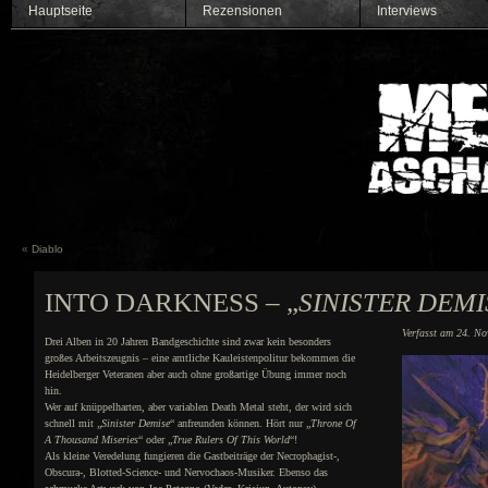
Hauptseite
Rezensionen
Interviews
«
Diablo
INTO DARKNESS – „
SINISTER DEMI
Verfasst am 24. No
Drei Alben in 20 Jahren Bandgeschichte sind zwar kein besonders
großes Arbeitszeugnis – eine amtliche Kauleistenpolitur bekommen die
Heidelberger Veteranen aber auch ohne großartige Übung immer noch
hin.
Wer auf knüppelharten, aber variablen Death Metal steht, der wird sich
schnell mit „
Sinister Demise
“ anfreunden können. Hört nur „
Throne Of
A Thousand Miseries
“ oder „
True Rulers Of This World
“!
Als kleine Veredelung fungieren die Gastbeiträge der Necrophagist-,
Obscura-, Blotted-Science- und Nervochaos-Musiker. Ebenso das