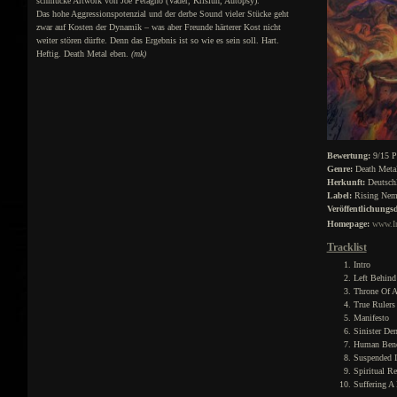
schmucke Artwork von Joe Petagno (Vader, Krisiun, Autopsy).
Das hohe Aggressionspotenzial und der derbe Sound vieler Stücke geht
zwar auf Kosten der Dynamik – was aber Freunde härterer Kost nicht
weiter stören dürfte. Denn das Ergebnis ist so wie es sein soll. Hart.
Heftig. Death Metal eben.
(mk)
Bewertung:
9/15 P
Genre:
Death Meta
Herkunft:
Deutsch
Label:
Rising Neme
Veröffentlichungs
Homepage:
www.In
Tracklist
Intro
Left Behind
Throne Of A
True Rulers
Manifesto
Sinister De
Human Bene
Suspended I
Spiritual R
Suffering A 