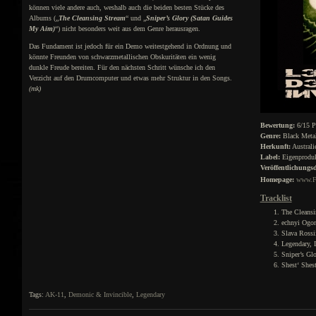
können viele andere auch, weshalb auch die beiden besten Stücke des
Albums („
The Cleansing Stream
“ und „
Sniper’s Glory (Satan Guides
My Aim)
“) nicht besonders weit aus dem Genre herausragen.
Das Fundament ist jedoch für ein Demo weitestgehend in Ordnung und
könnte Freunden von schwarzmetallischen Obskuritäten ein wenig
dunkle Freude bereiten. Für den nächsten Schritt wünsche ich den
Verzicht auf den Drumcomputer und etwas mehr Struktur in den Songs.
(mk)
Bewertung:
6/15 P
Genre:
Black Meta
Herkunft:
Australi
Label:
Eigenproduk
Veröffentlichungs
Homepage:
www.F
Tracklist
The Cleansi
echnyi Ogo
Slava Rossi
Legendary, 
Sniper’s Gl
Shest‘ Shest
Tags:
AK-11
,
Demonic & Invincible
,
Legendary