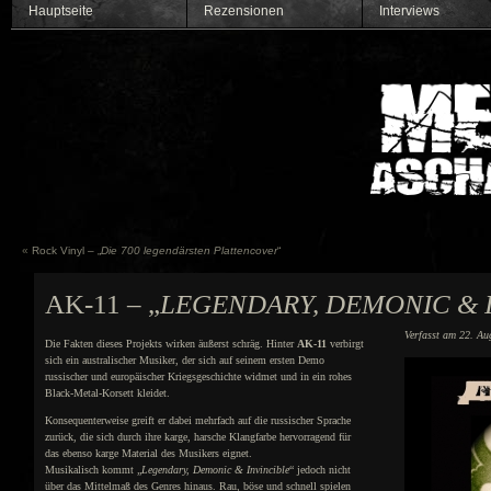
Hauptseite
Rezensionen
Interviews
«
Rock Vinyl – „
Die 700 legendärsten Plattencover
“
AK-11 – „
LEGENDARY, DEMONIC & 
Verfasst am 22. Au
Die Fakten dieses Projekts wirken äußerst schräg. Hinter
AK-11
verbirgt
sich ein australischer Musiker, der sich auf seinem ersten Demo
russischer und europäischer Kriegsgeschichte widmet und in ein rohes
Black-Metal-Korsett kleidet.
Konsequenterweise greift er dabei mehrfach auf die russischer Sprache
zurück, die sich durch ihre karge, harsche Klangfarbe hervorragend für
das ebenso karge Material des Musikers eignet.
Musikalisch kommt „
Legendary, Demonic & Invincible
“ jedoch nicht
über das Mittelmaß des Genres hinaus. Rau, böse und schnell spielen